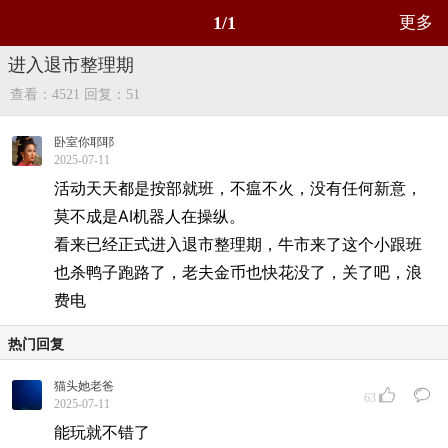
1/1
更多
进入退市整理期
查看：4521
回复：51
卧室你耶耶
2025-07-11
活动天天都是按部就班，不瘟不火，没有任何新意，
莫不成是AI机器人在操纵。
看来已经正式进入退市整理期，牛市来了这个小跟班
也杀鸭子跑路了，老夫金币也快花没了，关了吧，浪
费电
热门回复
猫头她老爸
63
2025-07-11
能玩就不错了