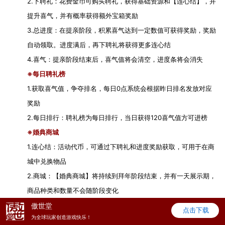
2.下聘礼：花费金币可购买聘礼，获得基础资源和【连心结】，并
提升喜气，并有概率获得额外宝箱奖励
3.总进度：在提亲阶段，积累喜气达到一定数值可获得奖励，奖励
自动领取。进度满后，再下聘礼将获得更多连心结
4.喜气：提亲阶段结束后，喜气值将会清空，进度条将会消失
※每日聘礼榜
1.获取喜气值，争夺排名，每日0点系统会根据昨日排名发放对应
奖励
2.每日排行：聘礼榜为每日排行，当日获得120喜气值方可进榜
※婚典商城
1.连心结：活动代币，可通过下聘礼和进度奖励获取，可用于在商
城中兑换物品
2.商城：【婚典商城】将持续到拜年阶段结束，并有一天展示期，
商品种类和数量不会随阶段变化
活动二：累计充值送“金”喜，充值返金福利多！
傲世堂
点击下载
为全球玩家创造游戏快乐！
活动范围：1月8日（含）之前已开所有服