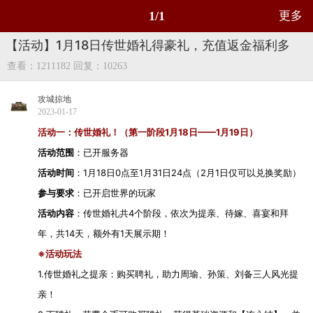
1/1
更多
【活动】1月18日传世婚礼得豪礼，充值返金福利多
查看：1211182
回复：10263
攻城掠地
2023-01-17
活动一：传世婚礼！（第一阶段1月18日——1月19日）
活动范围
：已开服务器
活动时间
：1月18日0点至1月31日24点（2月1日仅可以兑换奖励）
参与要求
：已开启世界的玩家
活动内容
：传世婚礼共4个阶段，依次为提亲、待嫁、喜宴和拜
年，共14天，额外有1天展示期！
※活动玩法
1.传世婚礼之提亲：购买聘礼，助力周瑜、孙策、刘备三人风光提
亲！