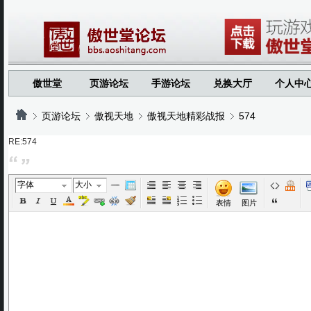
傲世堂
页游论坛
手游论坛
兑换大厅
个人中
页游论坛
傲视天地
傲视天地精彩战报
574
RE:574
›
›
›
›
字体
大小
表情
图片