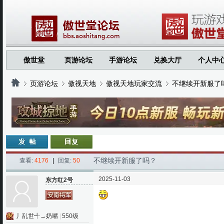
傲世堂
页游论坛
手游论坛
兑换大厅
个人中
页游论坛
傲视天地
傲视天地玩家交流
不继续开新服了
›
›
›
›
不继续开新服了吗？
查看:
4176
|
回复:
50
2025-11-03
东方红2号
丿乱世╃→奶嘴
|
550级