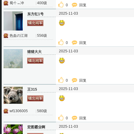
蜀╃→冲
|
400级
0
回复
2025-11-03
东方红1号
热血の江湖
|
556级
0
回复
2025-11-03
猪猪大大
0
回复
2025-11-03
王315
wf1306005
|
580级
0
回复
2025-11-03
宏图霸业啊