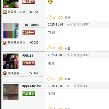
雄霸天下の德
|
519级
0
回复
2025-11-03
来自"傲世堂APP"
三国三国鼎立
签到
三国三国鼎立
|
600级
0
回复
2025-11-03
来自"傲世堂APP"
天畅118
凑合
随便耍耍
|
554级
0
回复
2025-11-03
来自"傲世堂APP"
将军92464457
签到