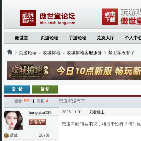
傲世堂
页游论坛
手游论坛
兑换大厅
个人中
页游论坛
攻城掠地
攻城掠地客服服务
禁卫军没有了
›
›
›
›
禁卫军没有了
查看:
530
|
回复:
4
2025-11-01
只看楼主
hongqiao139
禁卫军瞬间被消灭，相当于没有？何时
睚眦
|
287级