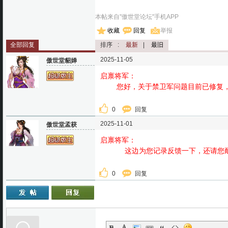
本帖来自"傲世堂论坛"手机APP
收藏
回复
举报
全部回复
排序
:
最新
|
最旧
2025-11-05
傲世堂貂婵
启禀将军：
您好，关于禁卫军问题目前已修复，
0
回复
2025-11-01
傲世堂孟获
启禀将军：
这边为您记录反馈一下，还请您耐心
0
回复