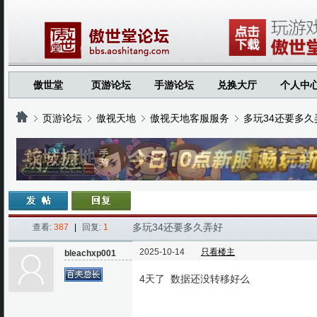
傲世堂
页游论坛
手游论坛
兑换大厅
个人中
页游论坛
傲视天地
傲视天地客服服务
多玩34还要多久
›
›
›
›
多玩34还要多久弄好
查看:
387
|
回复:
1
2025-10-14
只看楼主
bleachxp001
4天了 数据还没转移好么