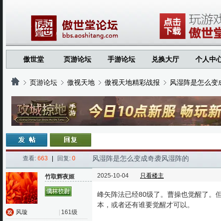
傲世堂
页游论坛
手游论坛
兑换大厅
个人中
页游论坛
傲视天地
傲视天地精彩战报
风湿阵是怎么变
›
›
›
›
风湿阵是怎么变成奇袭风湿阵的
查看:
663
|
回复:
0
2025-10-04
只看楼主
竹取辉夜姬
峰矢阵法已经80级了。曹操也觉醒了。
本，或者还有谁要觉醒才可以。
风璇
|
161级