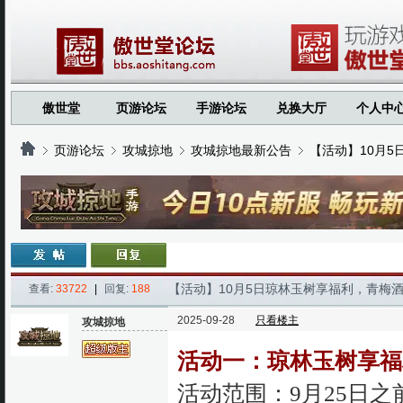
傲世堂
页游论坛
手游论坛
兑换大厅
个人中
页游论坛
攻城掠地
攻城掠地最新公告
【活动】10月
›
›
›
›
【活动】10月5日琼林玉树享福利，青梅
查看:
33722
|
回复:
188
2025-09-28
只看楼主
攻城掠地
活动一：琼林玉树享福
活动范围：9月25日