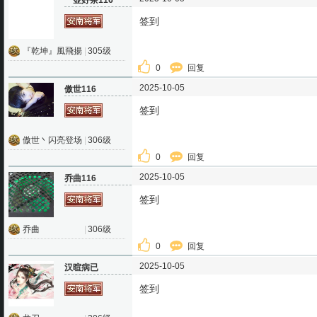
一壶好茶116
签到
『乾坤』風飛揚
|
305级
0
回复
2025-10-05
傲世116
签到
傲世丶闪亮登场
|
306级
0
回复
2025-10-05
乔曲116
签到
乔曲
|
306级
0
回复
2025-10-05
汉暄病已
签到