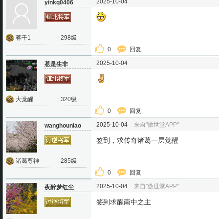
2025-10-04
yinkq0406
蒋干1
|
298级
0
回复
2025-10-04
惹是生非
大觉醒
|
320级
0
回复
2025-10-04
来自"傲世堂APP"
wanghouniao
签到，求传奇诸葛一层觉醒
诸葛尊神
|
285级
0
回复
2025-10-04
来自"傲世堂APP"
夜醉梦红尘
签到求醒南中之主