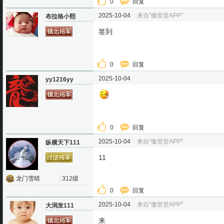
0
回复
2025-10-04
来自"傲世堂APP"
布拉格小熙
签到
0
回复
2025-10-04
yy1216yy
0
回复
2025-10-04
来自"傲世堂APP"
纵横天下111
11
龙门雪晴
|
312级
0
回复
2025-10-04
来自"傲世堂APP"
大润发111
来