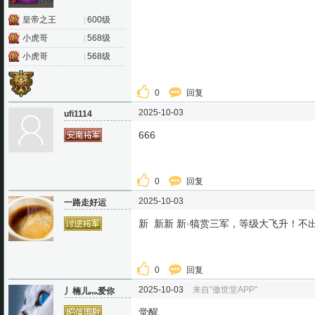
皇帝之王
|
600级
小虎哥
|
568级
小虎哥
|
568级
0
回复
2025-10-03
ufi1114
666
0
回复
2025-10-03
一路走好运
新 新新 新·犒赏三军，等级大飞升！不
0
回复
2025-10-03
来自"傲世堂APP"
丿楠儿灬爱你
觉醒