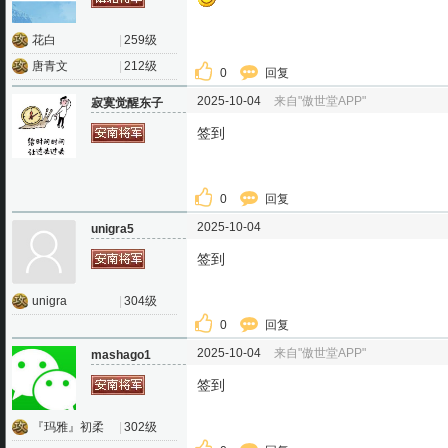
花白
|
259级
唐青文
|
212级
0
回复
2025-10-04
来自"傲世堂APP"
寂寞觉醒东子
签到
0
回复
2025-10-04
unigra5
签到
unigra
|
304级
0
回复
2025-10-04
来自"傲世堂APP"
mashago1
签到
『玛雅』初柔
|
302级