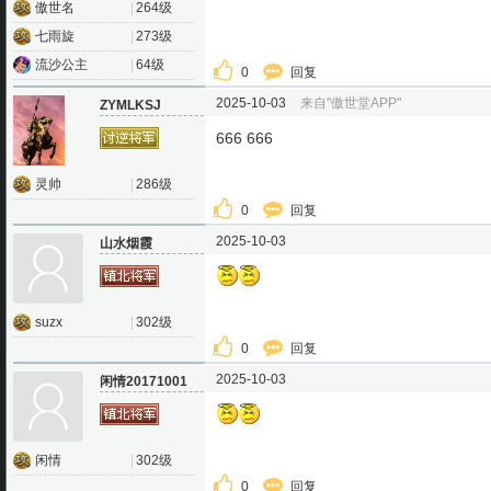
傲世名
|
264级
七雨旋
|
273级
流沙公主
|
64级
0
回复
2025-10-03
来自"傲世堂APP"
ZYMLKSJ
666 666
灵帅
|
286级
0
回复
2025-10-03
山水烟霞
suzx
|
302级
0
回复
2025-10-03
闲情20171001
闲情
|
302级
0
回复