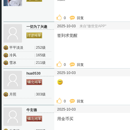
0
回复
2025-10-03
来自"傲世堂APP"
一切为了兴趣
签到求觉醒
平平淡淡
|
252级
冷风
|
165级
雪冰
|
211级
0
回复
2025-10-03
hua0530
月照
|
303级
0
回复
2025-10-03
牛玄德
用金币买