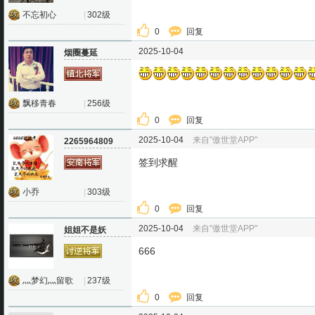
不忘初心
|
302级
0
回复
2025-10-04
烟圈蔓延
飘移青春
|
256级
0
回复
2025-10-04
来自"傲世堂APP"
2265964809
签到求醒
小乔
|
303级
0
回复
2025-10-04
来自"傲世堂APP"
姐姐不是妖
666
灬梦幻灬留歌
|
237级
0
回复