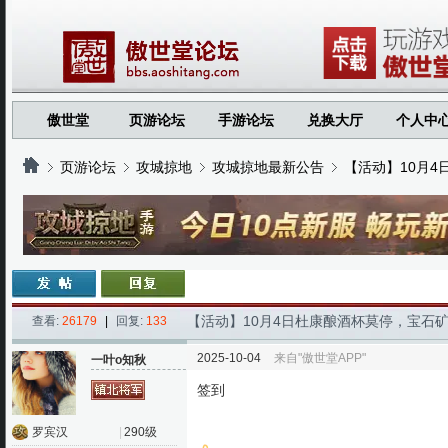
傲世堂
页游论坛
手游论坛
兑换大厅
个人中
页游论坛
攻城掠地
攻城掠地最新公告
【活动】10月
›
›
›
›
【活动】10月4日杜康酿酒杯莫停，宝石
查看:
26179
|
回复:
133
2025-10-04
来自"傲世堂APP"
一叶o知秋
签到
罗宾汉
|
290级