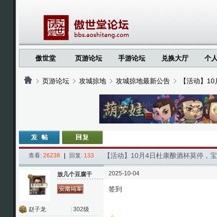
傲世堂
页游论坛
手游论坛
兑换大厅
个
页游论坛
攻城掠地
攻城掠地最新公告
【活动】1
›
›
›
›
【活动】10月4日杜康酿酒杯莫停，
查看:
26238
|
回复:
133
2025-10-04
放几个豆腐干
签到
赵子龙
|
302级