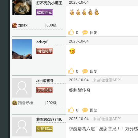
2025-10-04
打不死的小霸王
zjjszx
|
600级
0
回复
2025-10-04
zzhzyf
0
回复
2025-10-04
来自"傲世堂APP"
/xin踏雪寻
签到醒传奇
踏雪寻梅
|
292级
0
回复
2025-10-04
来自"傲世堂APP"
将军95157749.
求醒诸葛六层！感谢堂兄！！万分感