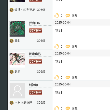
傲世丶闪亮登场
|
306级
0
回复
2025-10-04
乔曲116
签到
乔曲
|
306级
0
回复
2025-10-04
汉暄病已
签到
龙召
|
306级
0
回复
2025-10-04
刘神印
签到
※刘※病※已
|
309级
0
回复