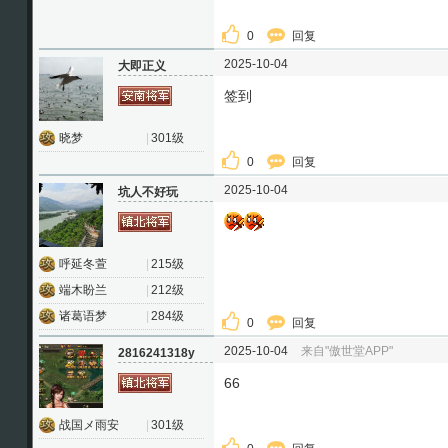
0
回复
2025-10-04
大即正义
签到
晓梦
|
301级
0
回复
2025-10-04
坑人不好玩
呼延冬萱
|
215级
端木盼兰
|
212级
诸葛语梦
|
284级
0
回复
2025-10-04
来自"傲世堂APP"
2816241318y
66
战国メ雨安
|
301级