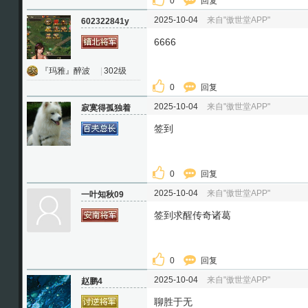
0
回复
2025-10-04
来自"傲世堂APP"
602322841y
6666
『玛雅』醉波
|
302级
0
回复
2025-10-04
来自"傲世堂APP"
寂寞得孤独着
签到
0
回复
2025-10-04
来自"傲世堂APP"
一叶知秋09
签到求醒传奇诸葛
0
回复
2025-10-04
来自"傲世堂APP"
赵鹏4
聊胜于无