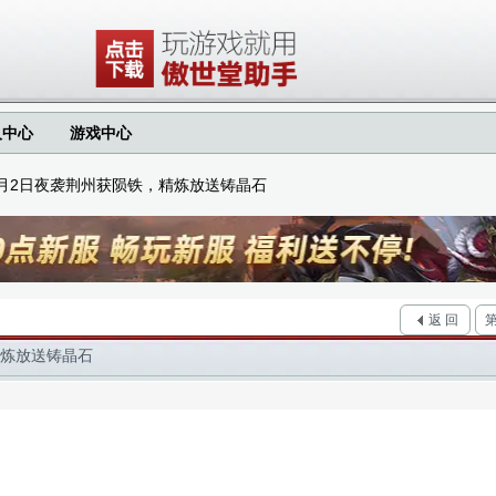
人中心
游戏中心
0月2日夜袭荆州获陨铁，精炼放送铸晶石
返 回
精炼放送铸晶石