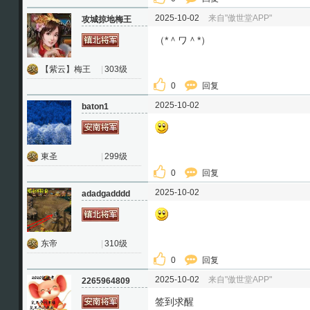
2025-10-02
来自"傲世堂APP"
攻城掠地梅王
（*＾ワ＾*）
【紫云】梅王
|
303级
0
回复
2025-10-02
baton1
東圣
|
299级
0
回复
2025-10-02
adadgadddd
东帝
|
310级
0
回复
2025-10-02
来自"傲世堂APP"
2265964809
签到求醒