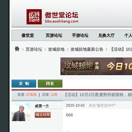
傲世堂
页游论坛
手游论坛
兑换大厅
个
页游论坛
攻城掠地
攻城掠地最新公告
【活动】1
›
›
›
›
【活动】10月2日夜袭荆州获陨铁，
查看:
27826
|
回复:
128
2025-10-02
来自"傲世堂APP"
威震一方
666