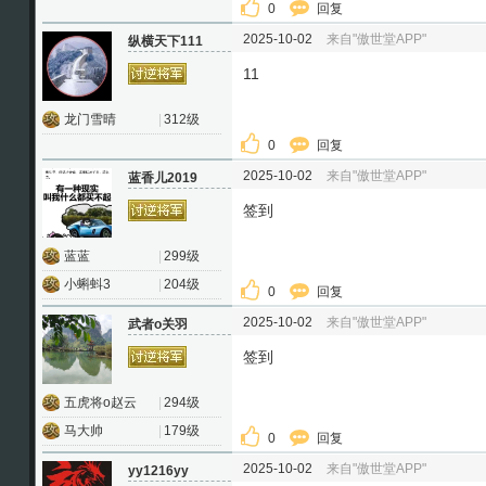
0
回复
2025-10-02
来自"傲世堂APP"
纵横天下111
11
龙门雪晴
|
312级
0
回复
2025-10-02
来自"傲世堂APP"
蓝香儿2019
签到
蓝蓝
|
299级
小蝌蚪3
|
204级
0
回复
2025-10-02
来自"傲世堂APP"
武者o关羽
签到
五虎将o赵云
|
294级
马大帅
|
179级
0
回复
2025-10-02
来自"傲世堂APP"
yy1216yy