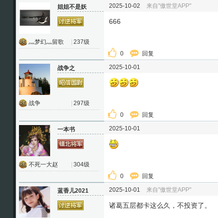
2025-10-02
来自"傲世堂APP"
姐姐不是妖
666
灬梦幻灬留歌
|
237级
0
回复
2025-10-01
战争之
战争
|
297级
0
回复
2025-10-01
一本书
不死一大赵
|
304级
0
回复
2025-10-01
来自"傲世堂APP"
蓝香儿2021
诸葛五层都卡这么久，不投资了。