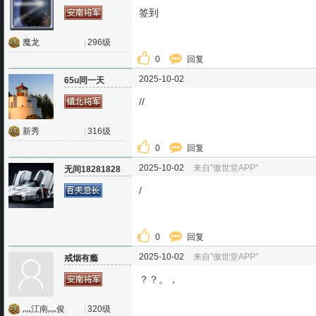
签到
魔龙
|
296级
0
回复
2025-10-02
65u同一天
//
新秀
|
316级
0
回复
2025-10-02
来自"傲世堂APP"
无间18281828
/
0
回复
2025-10-02
来自"傲世堂APP"
戒烟有瘾
？？。，
灬江南灬俊
|
320级