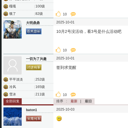
嘎嘎
|
100级
饿了
|
82级
10
2025-10-01
大明鼎鼎
10月2号没活动，看3号是什么活动吧
10
2025-10-01
一切为了兴趣
签到求觉醒
平平淡淡
|
252级
冷风
|
165级
雪冰
|
211级
10
全部回复
排序
:
最新
|
最旧
2025-10-03
baton1