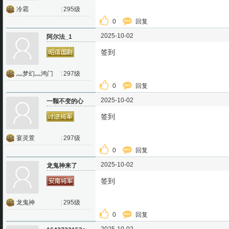
冷霜
|
295级
0
回复
2025-10-02
阿尔法_1
签到
灬梦幻灬鸿门
|
297级
0
回复
2025-10-02
一颗不变的心
签到
宴灵萱
|
297级
0
回复
2025-10-02
龙鬼神来了
签到
龙鬼神
|
295级
0
回复