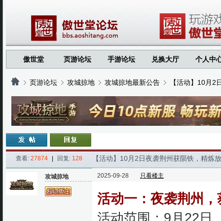
傲世堂
页游论坛
手游论坛
兑换大厅
个人中
页游论坛
攻城掠地
攻城掠地最新公告
【活动】10月
›
›
›
›
【活动】10月2日夜袭荆州获陨铁，精炼
查看:
27874
|
回复:
128
2025-09-28
只看楼主
攻城掠地
活动一：夜袭荆州，
活动范围：9月22