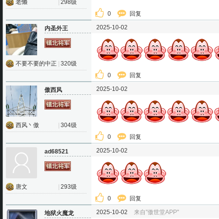
老懒
|
298级
0
回复
2025-10-02
内圣外王
不要不要的中正
|
320级
0
回复
2025-10-02
傲西风
西风丶傲
|
304级
0
回复
2025-10-02
ad68521
唐文
|
293级
0
回复
2025-10-02
来自"傲世堂APP"
地狱火魔龙