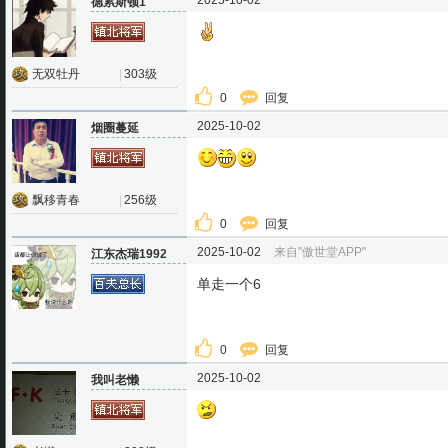
2025-10-02
德累斯顿1
无双牡丹
|
303级
0
回复
2025-10-02
烟圈蔓延
飘移青春
|
256级
0
回复
2025-10-02
来自"傲世堂APP"
江东杰瑞1992
单走一个6
0
回复
2025-10-02
我叫老懒