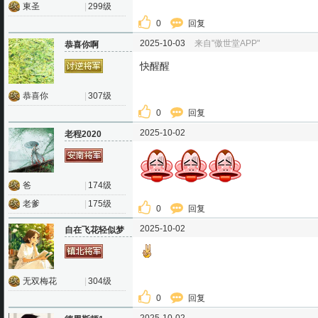
東圣
|
299级
0
回复
2025-10-03
来自"傲世堂APP"
恭喜你啊
快醒醒
恭喜你
|
307级
0
回复
2025-10-02
老程2020
爸
|
174级
老爹
|
175级
0
回复
2025-10-02
自在飞花轻似梦
无双梅花
|
304级
0
回复