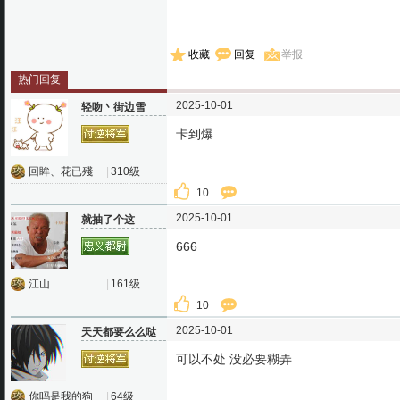
收藏
回复
举报
热门回复
2025-10-01
轻吻丶街边雪
卡到爆
回眸、花已殘
|
310级
10
2025-10-01
就抽了个这
666
江山
|
161级
10
2025-10-01
天天都要么么哒
可以不处 没必要糊弄
你吗是我的狗
|
64级