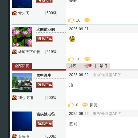
签到
骨头飞
|
600级
10
2025-09-21
宏图霸业啊
雄霸天下の德
|
519级
10
全部回复
排序
:
最新
|
最旧
2025-09-22
来自"傲世堂APP"
雪中漫步
顶
我心飞翔
|
600级
0
回复
2025-09-22
来自"傲世堂APP"
猫头她老爸
签到
骨头飞
|
600级