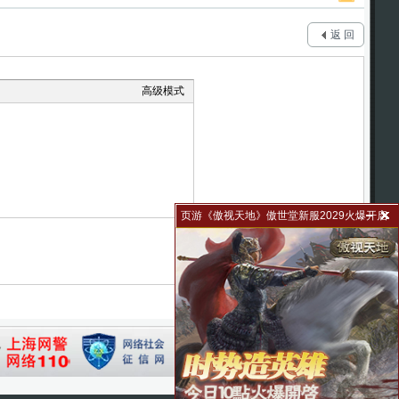
返 回
高级模式
页游《傲视天地》傲世堂新服2029火爆开启
31010102002502