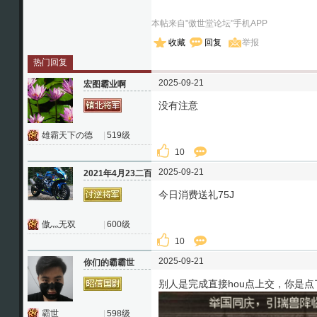
本帖来自"傲世堂论坛"手机APP
收藏
回复
举报
热门回复
2025-09-21
宏图霸业啊
没有注意
雄霸天下の德
|
519级
10
2025-09-21
2021年4月23二百
今日消费送礼75J
傲灬无双
|
600级
10
2025-09-21
你们的霸霸世
别人是完成直接hou点上交，你是
霸世
|
598级