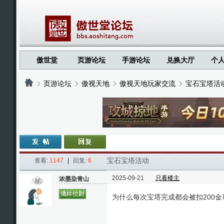
傲世堂
页游论坛
手游论坛
兑换大厅
个
页游论坛
傲视天地
傲视天地玩家交流
宝石宝塔活
›
›
›
›
宝石宝塔活动
查看:
1147
|
回复:
6
2025-09-21
只看楼主
浓墨染青山
为什么每次宝塔完成都会被扣200金