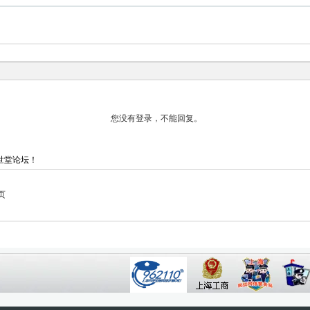
世堂论坛！
页