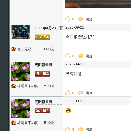
0
回复
2025-09-21
2021年4月23二百
今日消费送礼75J
傲灬无双
|
600级
0
回复
2025-09-21
宏图霸业啊
没有注意
雄霸天下の德
|
519级
0
回复
2025-09-21
宏图霸业啊
雄霸天下の德
|
519级
0
回复