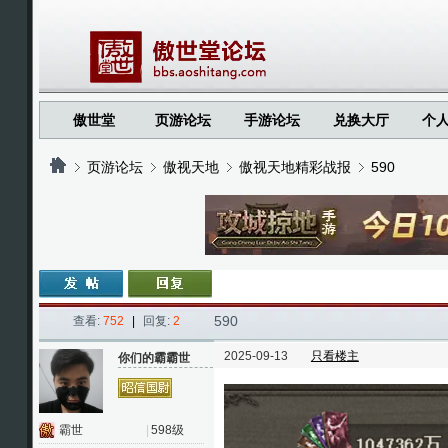
傲世堂
页游论坛
手游论坛
兑换大厅
个
页游论坛
傲视天地
傲视天地精彩战报
590
›
›
›
›
590
查看:
752
|
回复:
2
2025-09-13
只看楼主
你们的霸霸世
霸世
|
598级