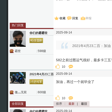
收藏
回复
举报
热门回复
2025-09-14
你们的霸霸世
2021年4月23二百：加油
霸世
|
598级
582之前过图运气很好，最多卡三
10
2025-09-14
2021年4月23二百
加油，再过一个就毕业了
傲灬无双
|
600级
10
全部回复
排序
:
最新
|
最旧
2025-09-14
你们的霸霸世