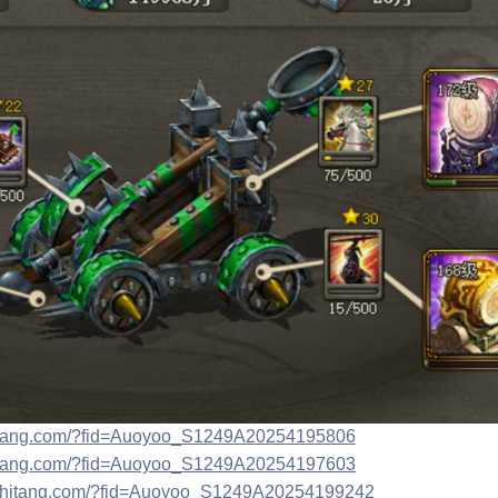
shitang.com/?fid=Auoyoo_S1249A20254195806
shitang.com/?fid=Auoyoo_S1249A20254197603
aoshitang.com/?fid=Auoyoo_S1249A20254199242