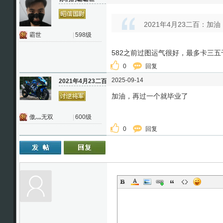
2021年4月23二百：加油
霸世
|
598级
582之前过图运气很好，最多卡三
0
回复
2025-09-14
2021年4月23二百
加油，再过一个就毕业了
傲灬无双
|
600级
0
回复