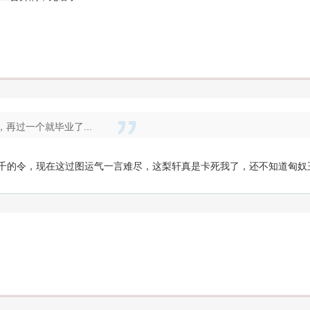
，再过一个就毕业了...
五千的令，现在这过图运气一言难尽，这梨轩真是卡死我了，还不知道匈奴