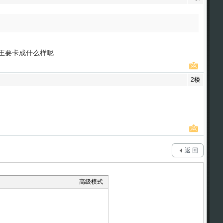
王要卡成什么样呢
2楼
返 回
高级模式