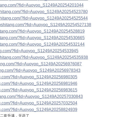
shitang.com/?fid=Auoyoo_S1249A20254201044
aoshitang.com/?fid=Auoyoo_S1249A20254523780
aoshitang.com/?fid=Auoyoo_S1249A20254525544
.aoshitang.com/?fid=Auoyoo_S1249A20254527138
shitang.com/?fid=Auoyoo_S1249A20254528819
shitang.com/?fid=Auoyoo_S1249A20254530665
shitang.com/?fid=Auoyoo_S1249A20254532144
tang.com/?fid=Auoyoo_S1249A20254533945
aoshitang.com/?fid=Auoyoo_S1249A20254535938
hitang.com/?fid=Auoyoo_S1249A20256976087
itang.com/?fid=Auoyoo_S1249A20256978343
tang.com/?fid=Auoyoo_S1249A20256980305
tang.com/?fid=Auoyoo_S1249A20256981946
tang.com/?fid=Auoyoo_S1249A20256983615
hitang.com/?fid=Auoyoo_S1249A20257030843
tang.com/?fid=Auoyoo_S1249A20257032504
tang.com/?fid=Auoyoo_S1249A20258824939
第二套升满，无语了