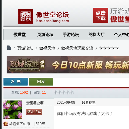
傲世堂
页游论坛
手游论坛
兑换大厅
个人中
页游论坛
傲视天地
傲视天地玩家交流
卡卡卡卡卡
›
›
›
›
卡卡卡卡卡
查看:
1562
|
回复:
11
2025-09-08
只看楼主
宏图霸业啊
你们卡吗没有法玩游戏了太卡了
雄霸天下の德
|
519级