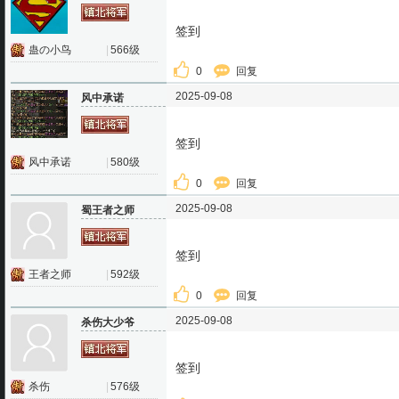
签到
蛊の小鸟
|
566级
0
回复
2025-09-08
风中承诺
签到
风中承诺
|
580级
0
回复
2025-09-08
蜀王者之师
签到
王者之师
|
592级
0
回复
2025-09-08
杀伤大少爷
签到
杀伤
|
576级