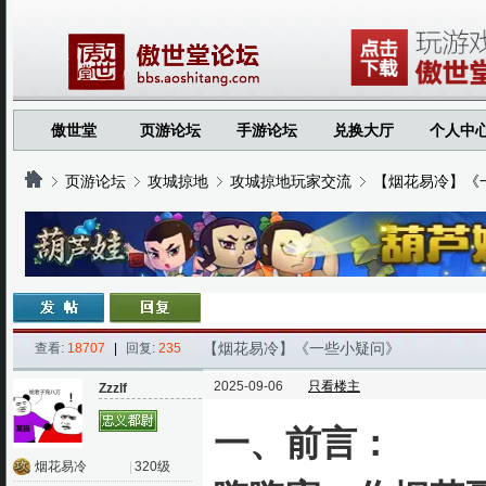
傲世堂
页游论坛
手游论坛
兑换大厅
个人中
页游论坛
攻城掠地
攻城掠地玩家交流
【烟花易冷】《
›
›
›
›
【烟花易冷】《一些小疑问》
查看:
18707
|
回复:
235
2025-09-06
只看楼主
Zzzlf
一、前言：
烟花易冷
|
320级