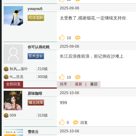
2025-09-06
youyou5
太受教了,感谢烟花,一定继续支持你.
10
2025-09-06
你可认得此戟
长江后浪推前浪，前记倒在沙滩上
秋风灬落叶
|
210级
H灬浩克
|
300级
10
全部回复
排序
:
最新
|
最旧
2025-10-06
原味咖啡
999
009
|
310级
0
回复
2025-10-06
雪依云