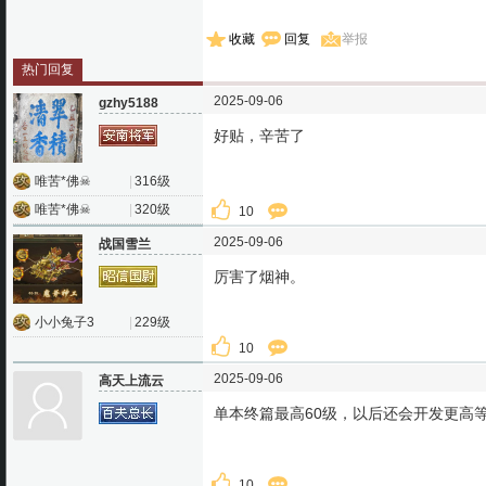
收藏
回复
举报
热门回复
2025-09-06
gzhy5188
好贴，辛苦了
唯苦*佛☠
|
316级
唯苦*佛☠
|
320级
10
2025-09-06
战国雪兰
厉害了烟神。
小小兔子3
|
229级
10
2025-09-06
高天上流云
单本终篇最高60级，以后还会开发更高
10