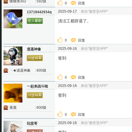
猪猪侠302
|
592级
0
回复
2025-09-17
来自"傲世堂APP"
13719442934q
清洁工都辞退了。
0
回复
2025-09-16
来自"傲世堂APP"
逍遥神像
签到
╰★逍遥神象
|
600级
0
回复
2025-09-16
来自"傲世堂APP"
一起来战斗啦
签到
逐鹿
|
600级
0
回复
2025-09-16
来自"傲世堂APP"
玩堂哥