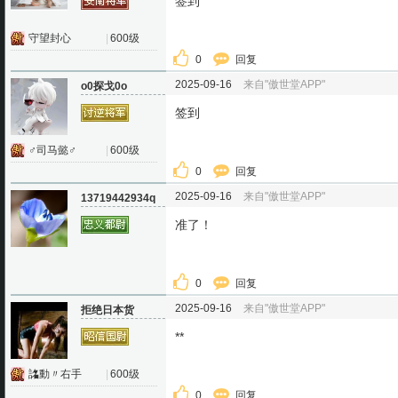
签到
守望封心
|
600级
0
回复
2025-09-16
来自"傲世堂APP"
o0探戈0o
签到
♂司马懿♂
|
600级
0
回复
2025-09-16
来自"傲世堂APP"
13719442934q
准了！
0
回复
2025-09-16
来自"傲世堂APP"
拒绝日本货
**
詺動〃右手
|
600级
0
回复