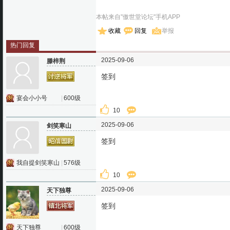
本帖来自"傲世堂论坛"手机APP
收藏
回复
举报
热门回复
2025-09-06
滕梓荆
签到
宴会小小号
|
600级
10
2025-09-06
剑笑寒山
签到
我自提剑笑寒山
|
576级
10
2025-09-06
天下独尊
签到
天下独尊
|
600级