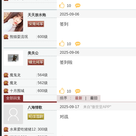
10
2025-09-06
天天放水炮
签到
熊猫耍流氓
|
600级
10
2025-09-06
美关公
签到啦
魔鬼龙
|
564级
魔龙
|
562级
十月围城
|
600级
10
全部回复
排序
:
最新
|
最旧
2025-09-17
来自"傲世堂APP"
八海情歌
对战
水果爱吃猪猪122
|
300级