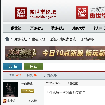
傲世堂
页游论坛
手游论坛
兑换大厅
个人中
页游论坛
傲视天地
傲视天地玩家交流
开对战咯
›
›
›
›
开对战咯
查看:
4197
|
回复:
87
2025-09-05
只看楼主
一曲流殇
为什么每一次对战都要催？
曲中君
|
600级