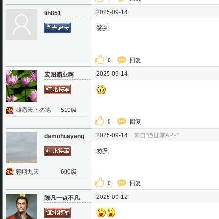
2025-09-14
lih851
签到
0
回复
2025-09-14
宏图霸业啊
雄霸天下の德
|
519级
0
回复
2025-09-14
来自"傲世堂APP"
damohuayang
签到
翱翔九天
|
600级
0
回复
2025-09-12
陈凡一点不凡