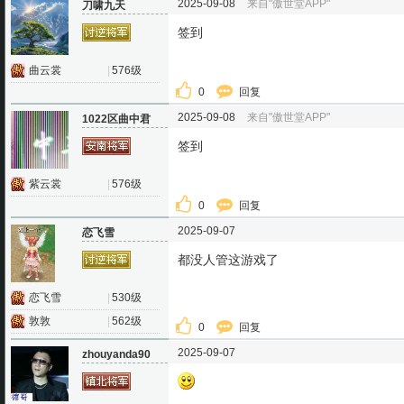
2025-09-08
来自"傲世堂APP"
刀啸九天
签到
曲云裳
|
576级
0
回复
2025-09-08
来自"傲世堂APP"
1022区曲中君
签到
紫云裳
|
576级
0
回复
2025-09-07
恋飞雪
都没人管这游戏了
恋飞雪
|
530级
敦敦
|
562级
0
回复
2025-09-07
zhouyanda90