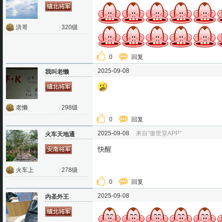
洪哥
|
320级
0
回复
2025-09-08
我叫老懒
老懒
|
298级
0
回复
2025-09-08
来自"傲世堂APP"
火车天地通
快醒
火车上
|
278级
0
回复
2025-09-08
内圣外王