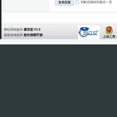
回帖后跳转到最后一页
发表回复
网站系统版本-
傲世堂 V1.0
最新游戏推荐-
悠长假期手游