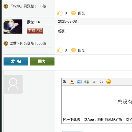
『乾坤』風飛揚
|
305级
0
回复
2025-09-08
傲世116
签到
傲世丶闪亮登场
|
306级
0
回复
轻松下载傲世堂App，随时随地畅游傲世堂