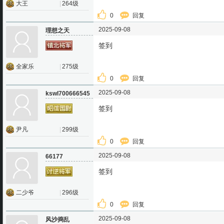
大王
|
264级
0
回复
2025-09-08
理想之天
签到
全家乐
|
275级
0
回复
2025-09-08
kswl700666545
签到
尹凡
|
299级
0
回复
2025-09-08
66177
签到
二少爷
|
296级
0
回复
2025-09-08
风沙捣乱