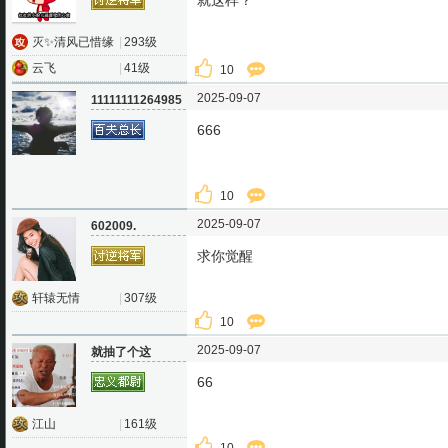
就这样？
灭✨清风已惜缘
|
293级
云飞
|
41级
10
2025-09-07
11111111264985
666
10
2025-09-07
602009.
求你觉醒
轩辕无情
|
307级
10
2025-09-07
就抽了个这
66
江山
|
161级