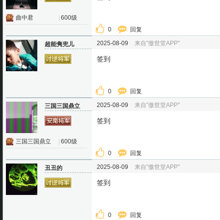
曲中君
|
600级
0
回复
2025-08-09
来自"傲世堂APP"
超能隽兜儿
签到
0
回复
2025-08-09
来自"傲世堂APP"
三国三国鼎立
签到
三国三国鼎立
|
600级
0
回复
2025-08-09
来自"傲世堂APP"
丑丑的
签到
0
回复