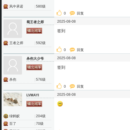
风中承诺
|
580级
0
回复
2025-08-08
蜀王者之师
签到
王者之师
|
592级
0
回复
2025-08-08
杀伤大少爷
签到
杀伤
|
576级
0
回复
2025-08-08
LVMAYI
绿蚂蚁
|
204级
百了
|
70级