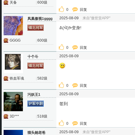
关备
|
600级
0
回复
2025-08-09
来自"傲世堂APP"
凤凰傲视1gggg
ᕕ(ᐛ)ᕗ变身!
GGGG
|
600级
0
回复
2025-08-09
十个斗
铁血军魂
|
582级
0
回复
2025-08-09
污妖王1
签到
3D***
|
518级
0
回复
2025-08-09
来自"傲世堂APP"
猫头她老爸