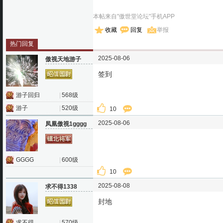
本帖来自"傲世堂论坛"手机APP
收藏
回复
举报
热门回复
2025-08-06
傲视天地游子
签到
游子回归
|
568级
游子
|
520级
10
2025-08-06
凤凰傲视1gggg
GGGG
|
600级
10
2025-08-08
求不得1338
封地
求不得
|
570级