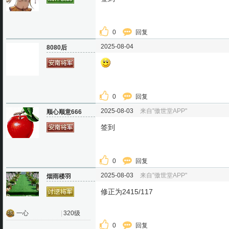
0
回复
2025-08-04
8080后
0
回复
2025-08-03
来自"傲世堂APP"
顺心顺意666
签到
0
回复
2025-08-03
来自"傲世堂APP"
烟雨楼羽
修正为2415/117
一心
|
320级
0
回复