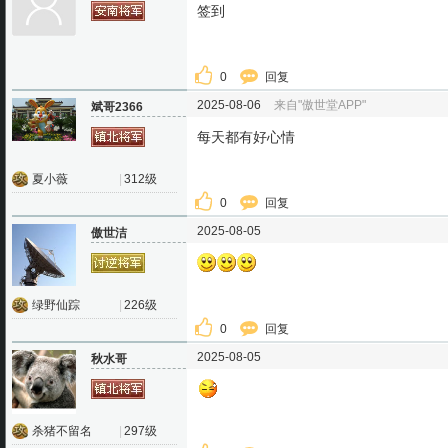
签到
0
回复
2025-08-06
来自"傲世堂APP"
斌哥2366
每天都有好心情
夏小薇
|
312级
0
回复
2025-08-05
傲世洁
绿野仙踪
|
226级
0
回复
2025-08-05
秋水哥
杀猪不留名
|
297级