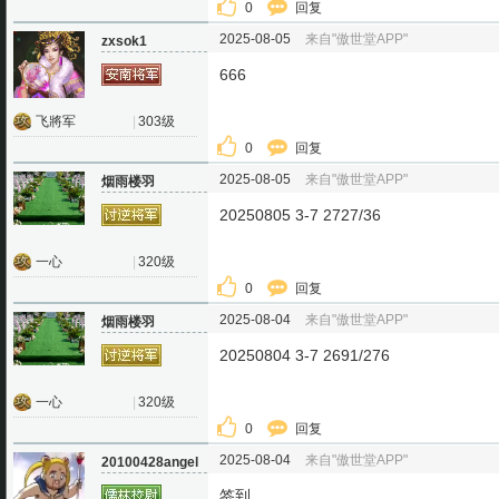
0
回复
2025-08-05
来自"傲世堂APP"
zxsok1
666
飞將军
|
303级
0
回复
2025-08-05
来自"傲世堂APP"
烟雨楼羽
20250805 3-7 2727/36
一心
|
320级
0
回复
2025-08-04
来自"傲世堂APP"
烟雨楼羽
20250804 3-7 2691/276
一心
|
320级
0
回复
2025-08-04
来自"傲世堂APP"
20100428angel
签到