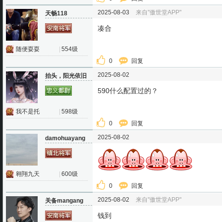
2025-08-03
来自"傲世堂APP"
天畅118
凑合
随便耍耍
|
554级
0
回复
2025-08-02
抬头，阳光依旧
590什么配置过的？
我不是托
|
598级
0
回复
2025-08-02
damohuayang
翱翔九天
|
600级
0
回复
2025-08-02
来自"傲世堂APP"
关备mangang
钱到