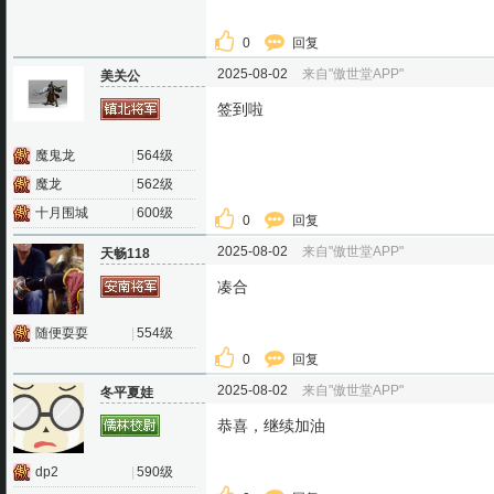
0
回复
2025-08-02
来自"傲世堂APP"
美关公
签到啦
魔鬼龙
|
564级
魔龙
|
562级
十月围城
|
600级
0
回复
2025-08-02
来自"傲世堂APP"
天畅118
凑合
随便耍耍
|
554级
0
回复
2025-08-02
来自"傲世堂APP"
冬平夏娃
恭喜，继续加油
dp2
|
590级