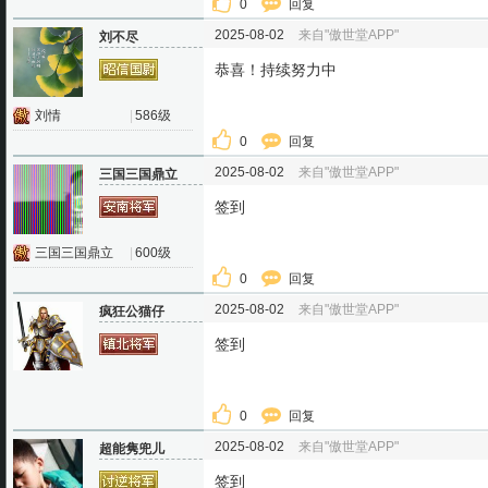
0
回复
2025-08-02
来自"傲世堂APP"
刘不尽
恭喜！持续努力中
刘情
|
586级
0
回复
2025-08-02
来自"傲世堂APP"
三国三国鼎立
签到
三国三国鼎立
|
600级
0
回复
2025-08-02
来自"傲世堂APP"
疯狂公猫仔
签到
0
回复
2025-08-02
来自"傲世堂APP"
超能隽兜儿
签到