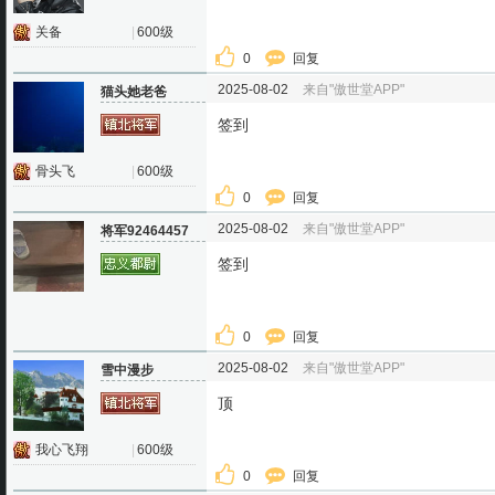
关备
|
600级
0
回复
2025-08-02
来自"傲世堂APP"
猫头她老爸
签到
骨头飞
|
600级
0
回复
2025-08-02
来自"傲世堂APP"
将军92464457
签到
0
回复
2025-08-02
来自"傲世堂APP"
雪中漫步
顶
我心飞翔
|
600级
0
回复