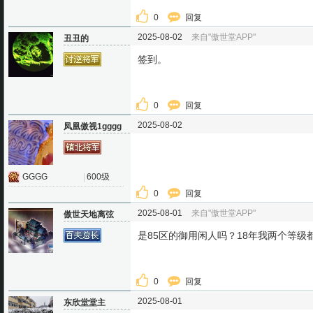
0
回复
2025-08-02
来自"傲世堂APP"
丑丑的
签到。
0
回复
2025-08-02
凤凰傲视1gggg
GGGG
|
600级
0
回复
2025-08-01
来自"傲世堂APP"
傲世天地离弦
是85区的御用闲人吗？18年我两个等级
0
回复
2025-08-01
东欣堂堂主