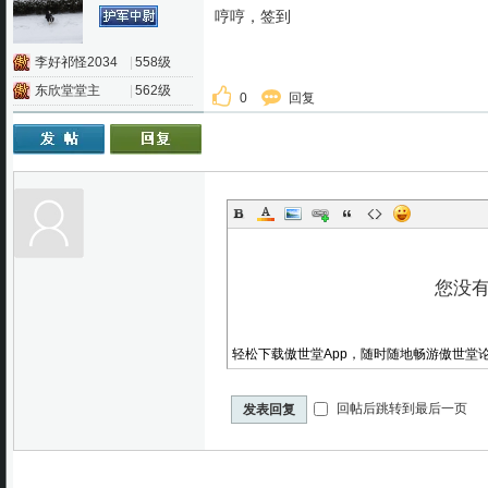
哼哼，签到
李好祁怪2034
|
558级
东欣堂堂主
|
562级
0
回复
轻松下载傲世堂App，随时随地畅游傲世堂
回帖后跳转到最后一页
发表回复