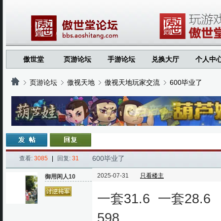
傲世堂
页游论坛
手游论坛
兑换大厅
个人中
页游论坛
傲视天地
傲视天地玩家交流
600毕业了
›
›
›
›
600毕业了
查看:
3085
|
回复:
31
2025-07-31
只看楼主
御用闲人10
一套31.6 一套28.6
598