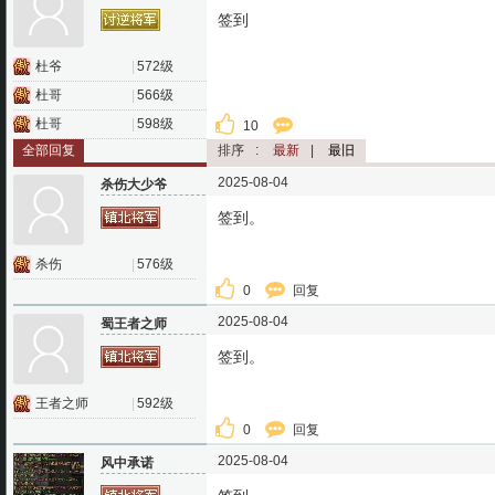
签到
杜爷
|
572级
杜哥
|
566级
杜哥
|
598级
10
全部回复
排序
:
最新
|
最旧
2025-08-04
杀伤大少爷
签到。
杀伤
|
576级
0
回复
2025-08-04
蜀王者之师
签到。
王者之师
|
592级
0
回复
2025-08-04
风中承诺