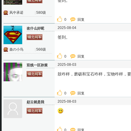
签到。
风中承诺
|
580级
0
回复
2025-08-04
改什么好呢
签到。
蛊の小鸟
|
566级
0
回复
2025-08-03
双线一区孙策
鼓咋样，磨砺和宝石咋样，宝物咋样，
0
回复
2025-08-03
赵云就是我
0
回复