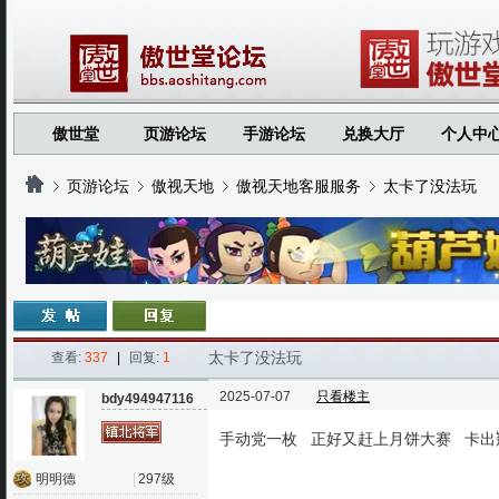
傲世堂
页游论坛
手游论坛
兑换大厅
个人中
页游论坛
傲视天地
傲视天地客服服务
太卡了没法玩
›
›
›
›
太卡了没法玩
查看:
337
|
回复:
1
2025-07-07
只看楼主
bdy494947116
手动党一枚 正好又赶上月饼大赛 卡出
明明德
|
297级