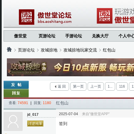
傲世堂
页游论坛
手游论坛
兑换大厅
个人中
页游论坛
攻城掠地
攻城掠地玩家交流
红包山
›
›
›
›
返 回
第一页
上一页
1...
116
1
红包山
查看:
74591
|
回复:
1180
2025-07-04
来自"傲世堂APP"
jd_017
签到