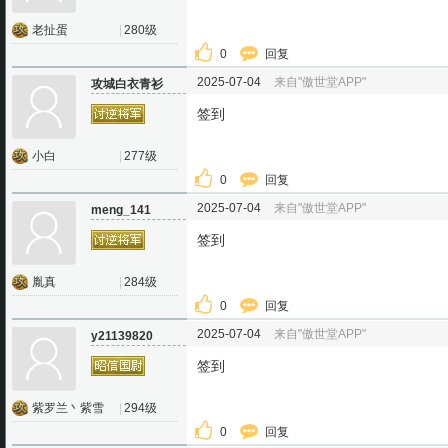
老扯蛋
|
280级
0
回复
2025-07-04
来自"傲世堂APP"
攻城白衣青衫
签到
小白
|
277级
0
回复
2025-07-04
来自"傲世堂APP"
meng_141
签到
胤真
|
284级
0
回复
2025-07-04
来自"傲世堂APP"
y21139820
签到
紫罗兰丶紫雪
|
294级
0
回复