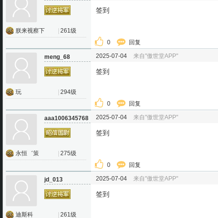
签到
朕来视察下
|
261级
0
回复
2025-07-04
来自"傲世堂APP"
meng_68
签到
玩
|
294级
0
回复
2025-07-04
来自"傲世堂APP"
aaa1006345768
签到
永恒゛策
|
275级
0
回复
2025-07-04
来自"傲世堂APP"
jd_013
签到
迪斯科
|
261级