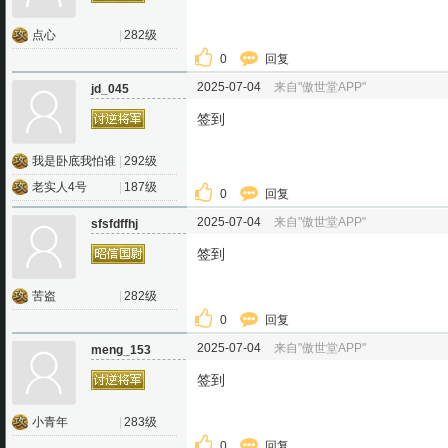
点心
|
282级
0
回复
2025-07-04
来自"傲世堂APP"
jd_045
签到
我是卧底我怕谁
|
292级
老实人4号
|
187级
0
回复
2025-07-04
来自"傲世堂APP"
sfsfdffhj
签到
苦盗
|
282级
0
回复
2025-07-04
来自"傲世堂APP"
meng_153
签到
小青年
|
283级
0
回复