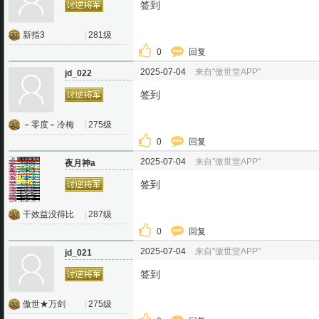
签到
新指3
|
281级
0
回复
2025-07-04
来自"傲世堂APP"
jd_022
签到
﹦零度﹦冷梅
|
275级
0
回复
2025-07-04
来自"傲世堂APP"
夜月神a
签到
干效益没得比
|
287级
0
回复
2025-07-04
来自"傲世堂APP"
jd_021
签到
傲世★万剑
|
275级