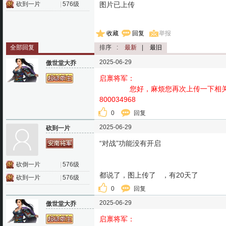
砍到一片
|
576级
图片已上传
收藏
回复
举报
全部回复
排序
:
最新
|
最旧
2025-06-29
傲世堂大乔
启禀将军：
您好，麻烦您再次上传一下相关图片
800034968
0
回复
2025-06-29
砍到一片
“对战”功能没有开启
砍倒一片
|
576级
都说了，图上传了 ，有20天了
砍到一片
|
576级
0
回复
2025-06-29
傲世堂大乔
启禀将军：