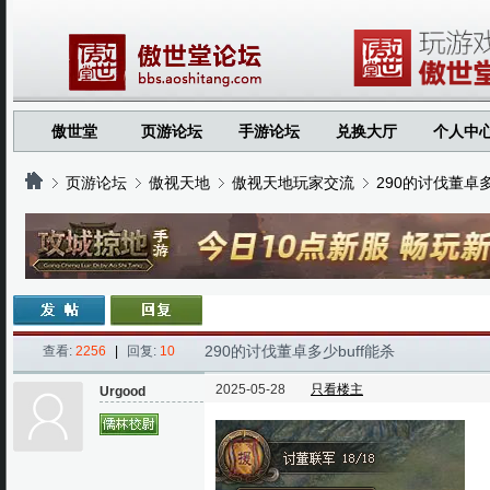
傲世堂
页游论坛
手游论坛
兑换大厅
个人中
页游论坛
傲视天地
傲视天地玩家交流
290的讨伐董卓多
›
›
›
›
290的讨伐董卓多少buff能杀
查看:
2256
|
回复:
10
2025-05-28
只看楼主
Urgood