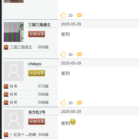
10
2025-05-29
三国三国鼎立
签到
三国三国鼎立
|
600级
10
2025-05-29
chduyu
签到
杜爷
|
572级
杜哥
|
566级
杜哥
|
598级
10
2025-05-29
东方红2号
签到
丿乱世╃→奶嘴
|
550级