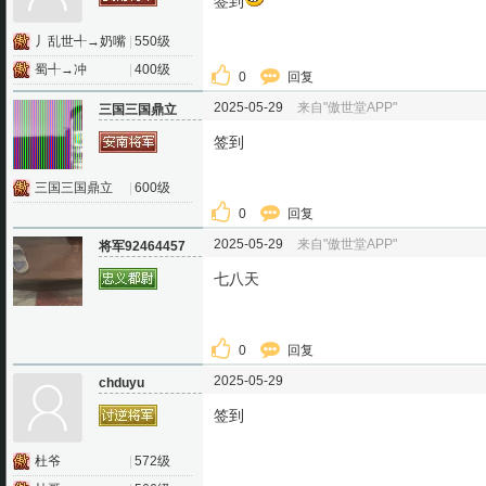
签到
丿乱世╃→奶嘴
|
550级
蜀╃→冲
|
400级
0
回复
2025-05-29
来自"傲世堂APP"
三国三国鼎立
签到
三国三国鼎立
|
600级
0
回复
2025-05-29
来自"傲世堂APP"
将军92464457
七八天
0
回复
2025-05-29
chduyu
签到
杜爷
|
572级