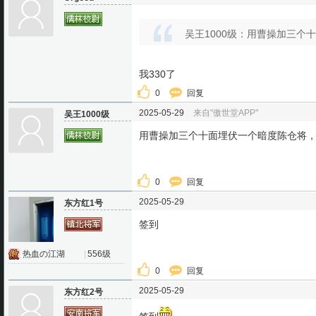
吴王1000级：用曹操加三个
我330了
0
回复
2025-05-29
来自"傲世堂APP"
吴王1000级
用曹操加三个十面埋伏一个暗度陈仓将，
0
回复
2025-05-29
东方红1号
签到
热血の江湖
|
556级
0
回复
2025-05-29
东方红2号