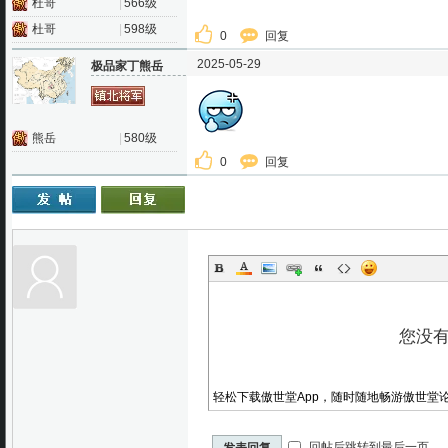
杜哥
|
566级
杜哥
|
598级
0
回复
2025-05-29
极品家丁熊岳
熊岳
|
580级
0
回复
轻松下载傲世堂App，随时随地畅游傲世堂
回帖后跳转到最后一页
发表回复