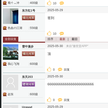
蜀╃→冲
|
400级
10
2025-05-29
东方红1号
签到
热血の江湖
|
556级
10
全部回复
排序
:
最新
|
最旧
2025-05-30
来自"傲世堂APP"
雪中漫步
顶
我心飞翔
|
600级
0
回复
2025-05-30
东天203
666666666666666666666666
赵东
|
600级
0
回复
2025-05-29
Urgood