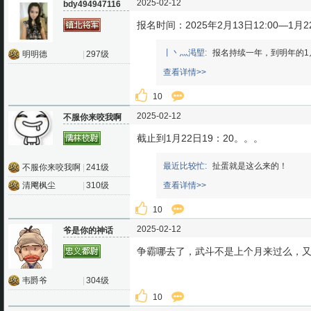
2025-02-12
bdy494947116
报名时间：2025年2月13日12:00—1月22
丨丶灬渇朢:
报名持续一年，到明年的1
明明德
|
297级
查看详情>>
10
2025-02-12
不服你来咬我啊
截止到1月22日19：20。。。
最近比较忙:
扯蛋就是这么来的！
不服你来咬我啊
|
241级
清飗枫尘
|
310级
查看详情>>
10
2025-02-12
爷是你的神话
争霸哪去了，武斗不是上个月来过么，
韦爵爷
|
304级
10