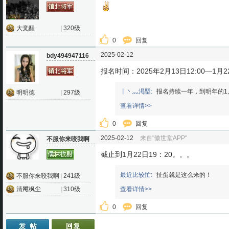
大觉醒
|
320级
0
回复
2025-02-12
bdy494947116
报名时间：2025年2月13日12:00—1月22
丨丶灬渇朢:
报名持续一年，到明年的1
明明德
|
297级
查看详情>>
0
回复
2025-02-12
来自"傲世堂APP"
不服你来咬我啊
截止到1月22日19：20。。。
最近比较忙:
扯蛋就是这么来的！
不服你来咬我啊
|
241级
清飗枫尘
|
310级
查看详情>>
0
回复