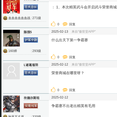
： 1、本次精英武斗会开启武斗荣誉商城
血血血血血血战
|
271级
0
回复
2025-02-13
来自"傲世堂APP"
陈强5
什么出天下第一争霸赛
160师
|
293级
0
回复
2025-02-12
来自"傲世堂APP"
L诸葛项羽
荣誉商城在哪里呀？
0
回复
2025-02-12
坎德尔斯坦
争霸赛不出老出精英有毛用
秋风五丈原
|
320级