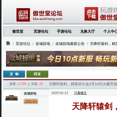
傲世堂
页游论坛
手游论坛
兑换大厅
个人中
页游论坛
攻城掠地
攻城掠地最新公告
天降轩辕剑，精
›
›
›
›
天降轩辕剑，精英武斗会2月14日火爆开
查看:
11799
|
回复:
20
2025-02-12
只看楼主
攻城掠地
天降轩辕剑，