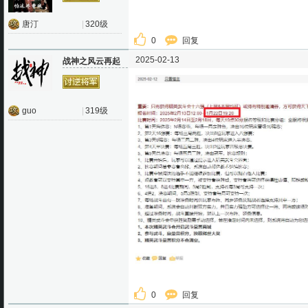
唐汀
|
320级
0
回复
2025-02-13
战神之风云再起
guo
|
319级
0
回复