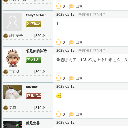
0
回复
2025-02-12
来自"傲世堂APP"
zhuyao11485.
1
糖炒栗子
|
320级
0
回复
2025-02-12
来自"傲世堂APP"
爷是你的神话
争霸哪去了，武斗不是上个月来过么，
韦爵爷
|
304级
0
回复
2025-02-12
bucunz
无聊
|
319级
0
回复
2025-02-12
惹是生非