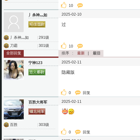
10
2025-02-10
丿杀神灬如
过
丿杀神灬如
|
291级
刀霸
|
301级
10
全部回复
排序
:
最新
|
最旧
2025-02-11
宁神123
隐藏版
0
回复
2025-02-11
百胜大将军
百胜
|
303级
0
回复