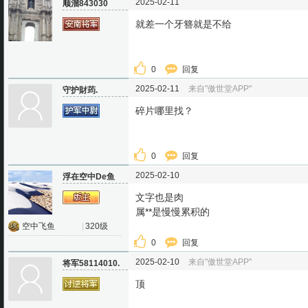
2025-02-11
顺溜843030
就差一个牙簪就是不给
0
回复
2025-02-11
来自"傲世堂APP"
守护財荺.
碎片哪里找？
0
回复
2025-02-10
浮在空中De鱼
文字也是肉
属**是慢慢累积的
空中飞鱼
|
320级
0
回复
2025-02-10
来自"傲世堂APP"
将军58114010.
顶