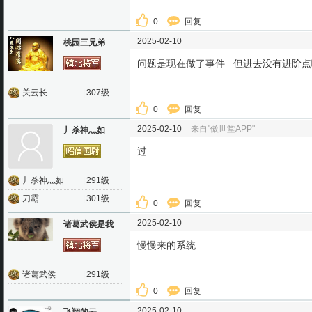
0
回复
2025-02-10
桃园三兄弟
问题是现在做了事件 但进去没有进阶
关云长
|
307级
0
回复
2025-02-10
来自"傲世堂APP"
丿杀神灬如
过
丿杀神灬如
|
291级
刀霸
|
301级
0
回复
2025-02-10
诸葛武侯是我
慢慢来的系统
诸葛武侯
|
291级
0
回复
2025-02-10