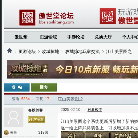
傲世堂
页游论坛
手游论坛
兑换大厅
个人中
页游论坛
攻城掠地
攻城掠地玩家交流
江山美景图之
›
›
›
›
江山美景图之
查看:
5384
|
回复:
17
2025-02-10
只看楼主
春秋剑客
江山美景图这个系统更新后新增了新的娇
逐一给上阵武将装备上，可以增加微不
黄帝
|
319级