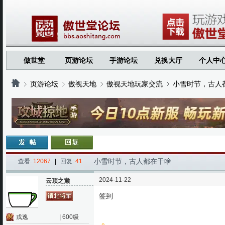
傲世堂
页游论坛
手游论坛
兑换大厅
个人中
页游论坛
傲视天地
傲视天地玩家交流
小雪时节，古人
›
›
›
›
小雪时节，古人都在干啥
查看:
12067
|
回复:
41
2024-11-22
云顶之巅
签到
戎逸
|
600级