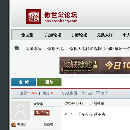
傲世堂
页游论坛
手游论坛
兑换大厅
个
页游论坛
傲视天地
傲视天地精彩战报
598最后一
›
›
›
›
598最后一个npc打不动了
查看:
3845
|
回复:
0
2024-08-19
只看楼主
a爱华
打了一千多个令过不去
曹操A
|
600级