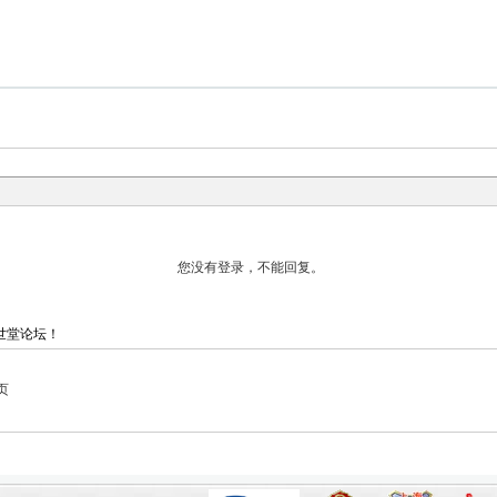
世堂论坛！
页