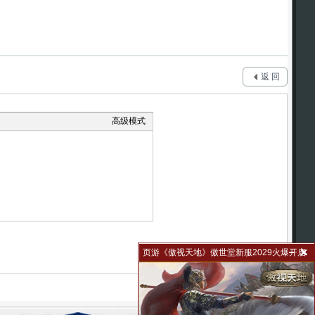
返 回
高级模式
页游《傲视天地》傲世堂新服2029火爆开启