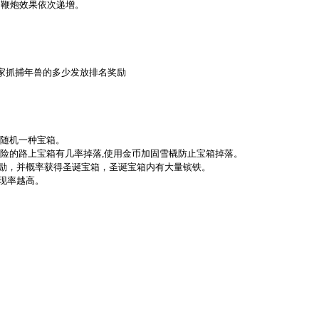
。鞭炮效果依次递增。
玩家抓捕年兽的多少发放排名奖励
会随机一种宝箱。
和危险的路上宝箱有几率掉落,使用金币加固雪橇防止宝箱掉落。
奖励，并概率获得圣诞宝箱，圣诞宝箱内有大量镔铁。
出现率越高。