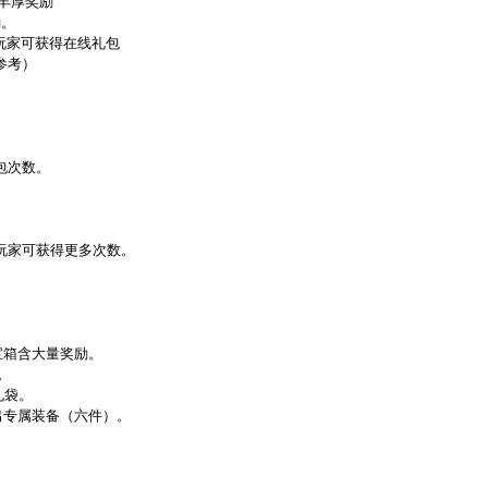
等丰厚奖励
励。
线玩家可获得在线礼包
参考）
包次数。
玩家可获得更多次数。
宝箱含大量奖励。
。
礼袋。
出专属装备（六件）。