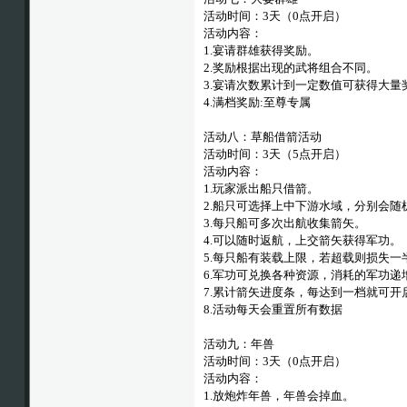
活动时间：3天（0点开启）
活动内容：
1.宴请群雄获得奖励。
2.奖励根据出现的武将组合不同。
3.宴请次数累计到一定数值可获得大量
4.满档奖励:至尊专属
活动八：草船借箭活动
活动时间：3天（5点开启）
活动内容：
1.玩家派出船只借箭。
2.船只可选择上中下游水域，分别会随
3.每只船可多次出航收集箭矢。
4.可以随时返航，上交箭矢获得军功。
5.每只船有装载上限，若超载则损失
6.军功可兑换各种资源，消耗的军功递
7.累计箭矢进度条，每达到一档就可开
8.活动每天会重置所有数据
活动九：年兽
活动时间：3天（0点开启）
活动内容：
1.放炮炸年兽，年兽会掉血。