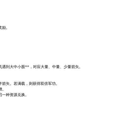
奖励。
机遇到大中小股**，对应大量、中量、少量箭矢。
一半箭矢。若满载，则获得双倍军功。
增。
启一种资源兑换。