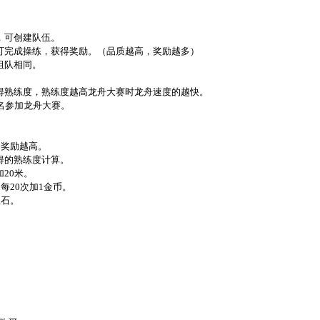
，可创建队伍。
即可完成操练，获得奖励。（品质越高，奖励越多）
组队相同。
获得熟练度，熟练度越高龙舟大赛时龙舟速度的越快。
报名参加龙舟大赛。
，奖励越高。
得的熟练度计算。
20米。
每20次加1金币。
宝石。