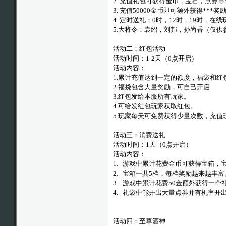
2. 充值礼包可获得金币，宝石，点券
3. 充值50000金币即可额外获得***奖
4. 定时送礼：0时，12时，19时，在
5.大将令：袁绍，刘邦，孙尚香（仅供
活动二：红包活动
活动时间：1-2天（0点开启）
活动内容：
1.累计充值达到一定的额度，福袋和红
2.福袋包含大量奖励，可自己开启
3.红包发给本服所有玩家。
4.可给发红包玩家获取红包。
5.玩家每天可免费获得少量次数，充值
活动三：消费送礼
活动时间：1天（0点开启）
活动内容：
1. 游戏中累计花费金币可获得宝箱，
2. 宝箱一共5档，每档奖励越来越丰富
3. 游戏中累计花费50金额外获得一个
4. 礼袋中能开出大量点券并有机率开
活动四：至尊酒神