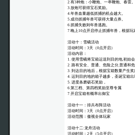
2.有3种炮：小鞭炮、一串鞭炮、春雷
3.放炮可获得宝石奖励。
4.年兽血量越低抓捕的机会越大。
5.成功抓捕年兽可获得大量点券。
6.抓捕失败则年兽逃跑。
7.晚上10点开启停止抓捕年兽，根据
活动十：雪橇活动
活动时间：3天（0点开启）
活动内容：
1. 使用雪橇将宝箱运送到目的地,初始
2. 路有安全、普通、危险之分,普通
3. 到达目的地后，根据宝箱数量产生
4. 运到目的地的箱子越多，圣诞宝箱
5. 进度条磨砺石奖励，
6.第三档、第四档奖励至尊专属
7.开启宝箱有概率出御宝
活动十一：排兵布阵活动
活动时间：3天（0点开启）
活动范围：傲视全体玩家
活动十二:龙舟活动
活动时间：2天（5点开启）