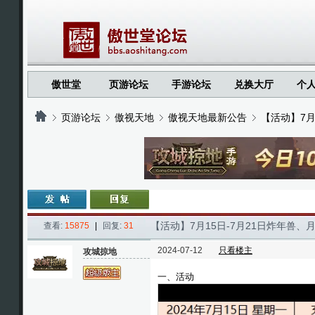
傲世堂
页游论坛
手游论坛
兑换大厅
个
页游论坛
傲视天地
傲视天地最新公告
【活动】7月
›
›
›
›
【活动】7月15日-7月21日炸年兽
查看:
15875
|
回复:
31
2024-07-12
只看楼主
攻城掠地
一、活动