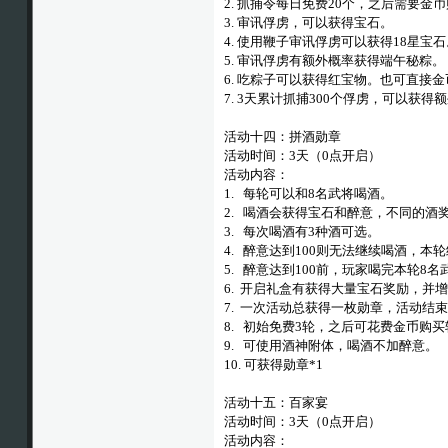
2. 抓捕令每日免费20个，之后需要金
3. 审讯俘虏，可以获得宝石。
4. 使用鞭子审讯俘虏可以获得18星宝石
5. 审讯俘虏有额外概率获得端午秘粽。
6. 吃粽子可以获得红宝物。也可直接
7. 3天累计抓捕300个俘虏，可以获得额外
活动十四：拼酒勋章
活动时间：3天（0点开启）
活动内容：
1. 每轮可以和8名武将喝酒。
2. 喝酒会获得宝石和醉意，不同的酒
3. 每次喝酒有3种酒可选。
4. 醉意达到100则无法继续喝酒，本
5. 醉意达到100前，玩家喝完本轮8
6. 开启礼盒有获得大量宝石奖励，并
7. 一次活动总获得一枚勋章，活动结束
8. 初始免费3轮，之后可花费金币购
9. 可使用酒神附体，喝酒不加醉意。
10. 可获得勋章*1
活动十五：百家宴
活动时间：3天（0点开启）
活动内容：