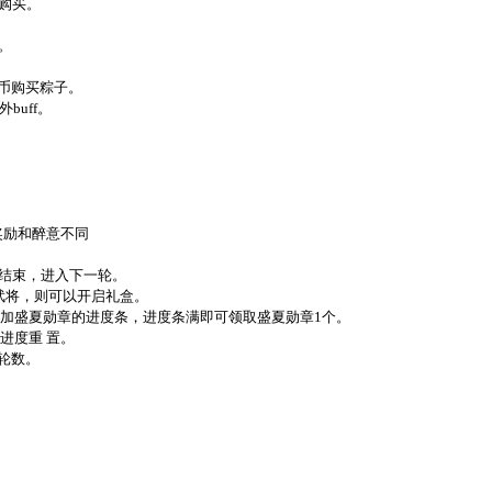
币购买。
。
金币购买粽子。
buff。
奖励和醉意不同
轮结束，进入下一轮。
名武将，则可以开启礼盒。
增加盛夏勋章的进度条，进度条满即可领取盛夏勋章1个。
进度重 置。
买轮数。