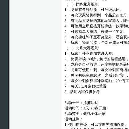
（一）操练龙舟规则:
1. 龙舟有各种品质，可升级品质。
2. 每次玩家随机得到一个品质的龙舟
3. 有同品质龙舟的其他玩家加入，
4. 可使用金币直接开始操练，效果和
5. 可选择单人操练，获得一半奖励。
6. 每次操练除了宝石奖励外，还会
7. 玩家可操练40次，全部完成后可
（二）龙舟大赛规则:
1. 玩家可任意参加龙舟大赛。
2. 比赛持续180秒，航行的路程越远
3. 龙舟会自动前进，速度根据操练获
4. 龙舟可使用冲刺，每次冲刺距离增加
5. 冲刺初始免费20次，之后1金币起，
6. 每次冲刺会获得冲刺奖励：20*万
7. 每天5点开启数据重置
8. 活动内容仅供参考
活动十三：抓捕活动
活动时间：3天（0点开启）
活动范围：傲视全体玩家
活动规则：
1. 使用抓捕令，可以在世界抓捕俘虏。