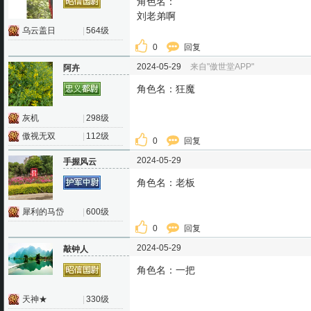
角色名：
刘老弟啊
乌云盖日
|
564级
0
回复
2024-05-29
来自"傲世堂APP"
阿卉
角色名：狂魔
灰机
|
298级
傲视无双
|
112级
0
回复
2024-05-29
手握风云
角色名：老板
犀利的马岱
|
600级
0
回复
2024-05-29
敲钟人
角色名：一把
天神★
|
330级