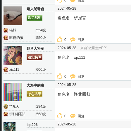
0
回复
2024-05-28
燈火闌珊處
角色名：铲屎官
猫妺
|
554级
吃斋的狼
|
550级
0
回复
2024-05-28
来自"傲世堂APP"
野马大将军
角色名：xjx111
xjx111
|
600级
0
回复
2024-05-28
大海中的虫
角色名：降龙回归
**九天
|
294级
李好祁怪3
|
568级
0
回复
2024-05-28
lqc206