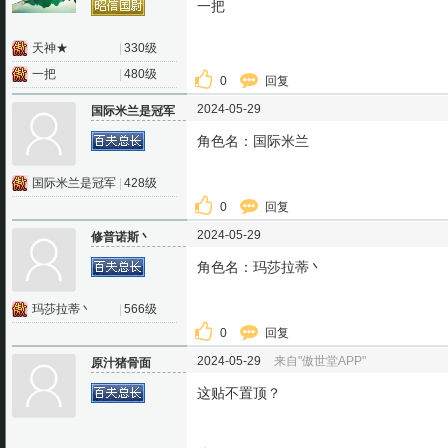
一把
天神★
|
330级
一把
|
480级
0
回复
2024-05-29
国际米兰是冠军
角色名：国际米兰
国际米兰是冠军
|
428级
0
回复
2024-05-29
修普诺斯丶
角色名：玛莎拉蒂丶
玛莎拉蒂丶
|
566级
0
回复
2024-05-29
来自"傲世堂APP"
原汁猪骨面
这贴不置顶？