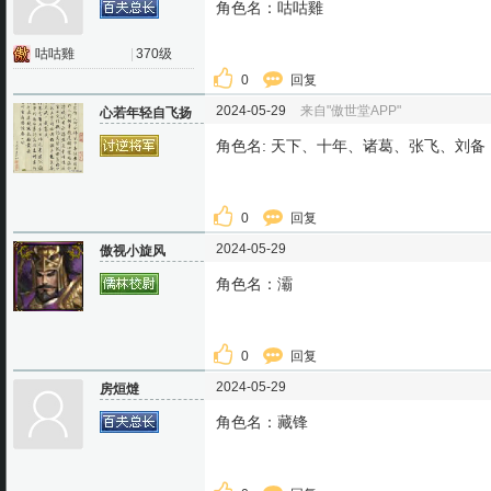
角色名：咕咕雞
咕咕雞
|
370级
0
回复
2024-05-29
来自"傲世堂APP"
心若年轻自飞扬
角色名: 天下、十年、诸葛、张飞、刘备
0
回复
2024-05-29
傲视小旋风
角色名：灞
0
回复
2024-05-29
房烜燵
角色名：藏锋