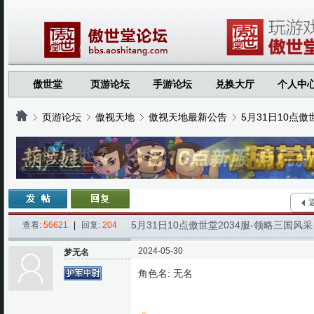
傲世堂
页游论坛
手游论坛
兑换大厅
个人中
页游论坛
傲视天地
傲视天地最新公告
5月31日10点
›
›
›
›
5月31日10点傲世堂2034服-领略三国
查看:
56621
|
回复:
204
2024-05-30
梦无名
角色名: 无名