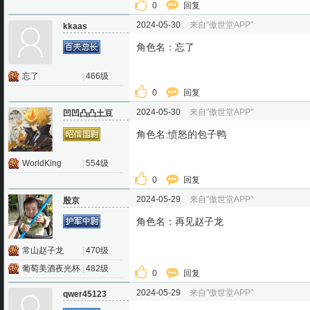
0
回复
2024-05-30
来自"傲世堂APP"
kkaas
角色名：忘了
忘了
|
466级
0
回复
2024-05-30
来自"傲世堂APP"
凹凹凸凸土豆
角色名:愤怒的包子鸭
WorldKing
|
554级
0
回复
2024-05-29
来自"傲世堂APP"
殷京
角色名：再见赵子龙
常山赵子龙
|
470级
葡萄美酒夜光杯
|
482级
0
回复
2024-05-29
来自"傲世堂APP"
qwer45123