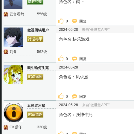
角色名：鹤上
云台观鹤
|
556级
0
回复
2024-05-28
来自"傲世堂APP"
傲视回锅用户
角色名:快乐游戏
刘备
|
562级
0
回复
2024-05-28
既生瑜何生亮
角色名：凤求凰
0
回复
2024-05-28
来自"傲世堂APP"
五彩过河猪
角色名：强神牛批
OK强仔
|
330级