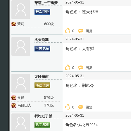
2024-05-31
茉莉_一帘幽梦
角色名：逆天邪神
茉莉
|
600级
0
回复
2024-05-31
杰夫斯基
角色名：太有财
0
回复
2024-05-31
龙吟东南
角色名：荆邑令
吴侯
|
576级
乌目山人
|
376级
0
回复
2024-05-31
我吃过了饭
角色名:风之云2034