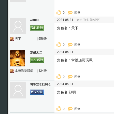
0
回复
2024-05-31
来自"傲世堂APP"
w8888
角色名：天下
天下
|
556级
0
回复
2024-05-31
东皇太二
角色名：拿馍递奘璞飒
拿馍递奘璞飒
|
424级
0
回复
2024-05-31
将军23321996.
角色名:赵明
0
回复