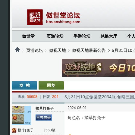
傲世堂
页游论坛
手游论坛
兑换大厅
个
页游论坛
傲视天地
傲视天地最新公告
5月31日1
›
›
›
›
5月31日10点傲世堂2034服-领略
查看:
56608
|
回复:
204
2024-06-01
搂草打兔子
角色名：搂草打兔子
搂*打兔子
|
550级