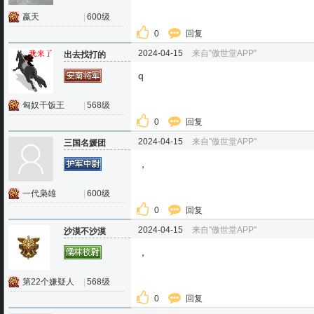
嬴天
|
600级
0
回复
2024-04-15
来自"傲世堂APP"
出去找打的
q
匈奴干饭王
|
568级
0
回复
2024-04-15
来自"傲世堂APP"
三国名媛团
，
一代枭雄
|
600级
0
回复
2024-04-15
来自"傲世堂APP"
沙漠不沙漠
，
第22个嫌疑人
|
568级
0
回复