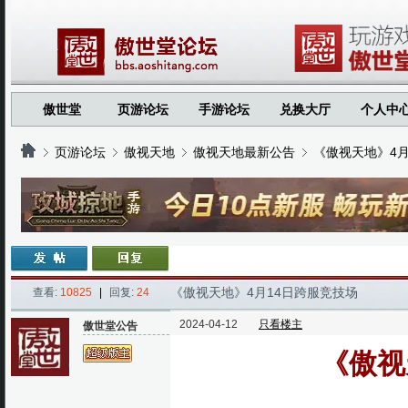
傲世堂
页游论坛
手游论坛
兑换大厅
个人中
页游论坛
傲视天地
傲视天地最新公告
《傲视天地》4月
›
›
›
›
《傲视天地》4月14日跨服竞技场
查看:
10825
|
回复:
24
2024-04-12
只看楼主
傲世堂公告
《傲视