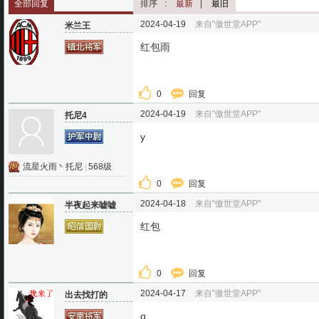
全部回复
排序
:
最新
|
最旧
2024-04-19
来自"傲世堂APP"
米兰王
红包雨
0
回复
2024-04-19
来自"傲世堂APP"
托尼4
y
流星火雨丶托尼
|
568级
0
回复
2024-04-18
来自"傲世堂APP"
半夜起来嘘嘘
红包
0
回复
2024-04-17
来自"傲世堂APP"
出去找打的
q