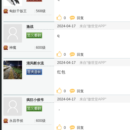
匈奴干饭王
|
568级
0
回复
2024-04-17
来自"傲世堂APP"
激战
q
神魔
|
600级
0
回复
2024-04-17
来自"傲世堂APP"
清风断水流
红包
0
回复
2024-04-17
来自"傲世堂APP"
疯狂小侯爷
，
永昌亭侯
|
600级
0
回复