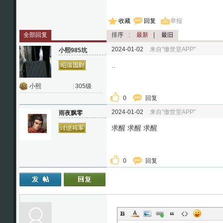
收藏
回复
举报
全部回复
排序
:
最新
|
最旧
2024-01-02
来自"傲世堂APP"
小熙985坑
..
小熙
|
305级
0
回复
2024-01-02
来自"傲世堂APP"
雨夜飘零
求醒 求醒 求醒
0
回复