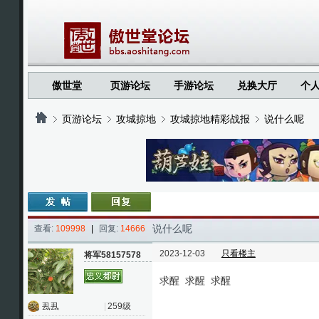
傲世堂
页游论坛
手游论坛
兑换大厅
个
页游论坛
攻城掠地
攻城掠地精彩战报
说什么呢
›
›
›
›
说什么呢
查看:
109998
|
回复:
14666
2023-12-03
只看楼主
将军58157578
求醒 求醒 求醒
厾厾
|
259级