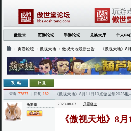
傲世堂
页游论坛
手游论坛
兑换大厅
个人中
页游论坛
傲视天地
傲视天地最新公告
《傲视天地》8月
›
›
›
›
《傲视天地》8月11日10点傲世堂2026
查看:
77877
|
回复:
162
2023-08-07
只看楼主
兔斯基
《傲视天地》8月1