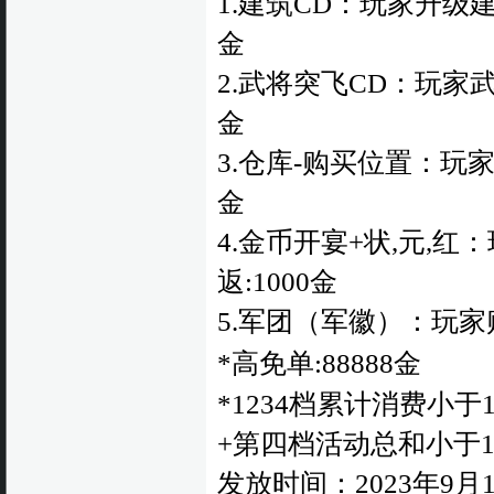
1.建筑CD：玩家升级建
金
2.武将突飞CD：玩家武将
金
3.仓库-购买位置：玩
金
4.金币开宴+状,元,红
返:1000金
5.军团（军徽）：玩
*高免单:88888金
*1234档累计消费小
+第四档活动总和小于1
发
放时间：
2023年9
月