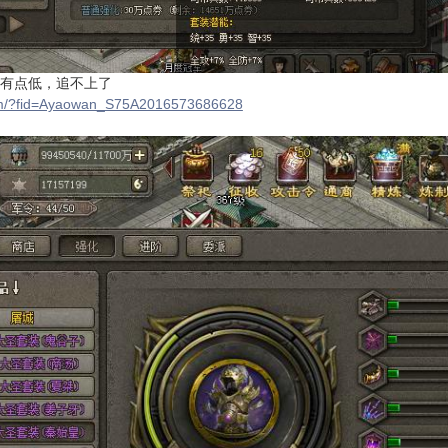
有点低，追不上了
/?fid=
Ayaowan_S75A2016573686628