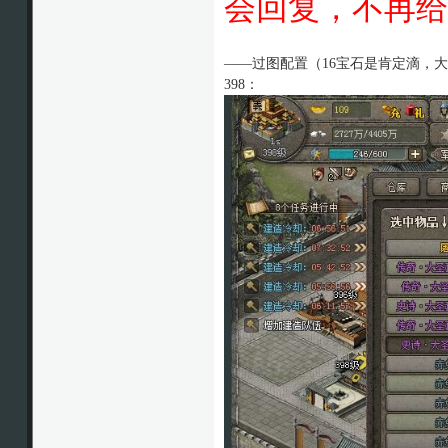
会回复，不再给
——过图配置（16宝石是肯定滴，
398：