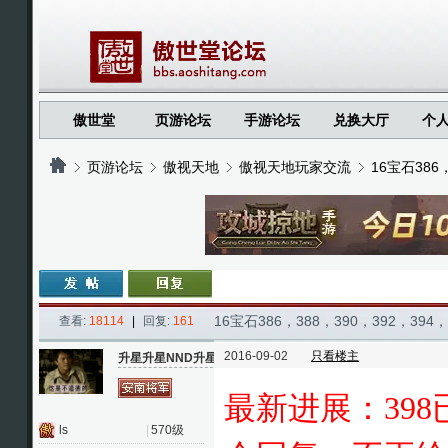
傲世堂
页游论坛
手游论坛
兑换大厅
个
页游论坛
傲视天地
傲视天地玩家交流
16宝石386
›
›
›
›
16宝石386，388，390，392，39
查看:
18114
|
回复:
161
2016-09-02
只看楼主
升星升星NND升星
最新进展：398
ls
|
570级