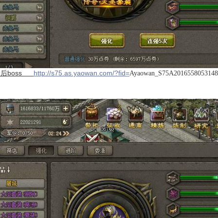
最后boss
http://s75.as.yaowan.com/?fid=
Ayaowan_S75A20165