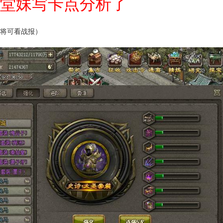
堂妹写卡点分析了
大将可看战报）