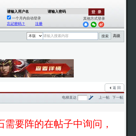
请输入用户名
请输入密码
一个月内自动登录
其他方式登录
忘记密码？
注册
高级
搜索
1
2
返 回
电梯直达
上一帖
下一帖
0宝石需要阵的在帖子中询问，