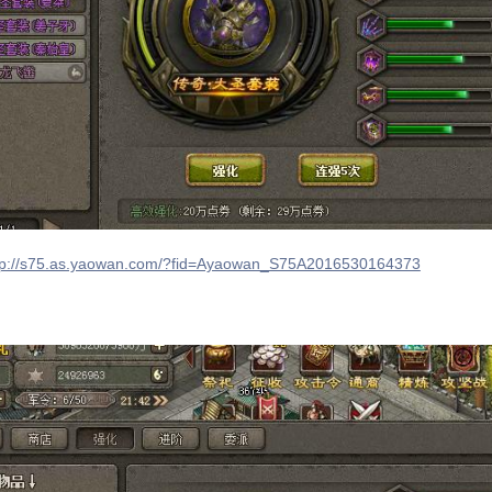
tp://s75.as.yaowan.com/?fid=
Ayaowan_S75A2016530164373