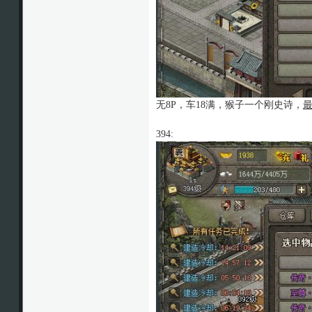
无8P，车18满，猴子一个刚史诗，
394: