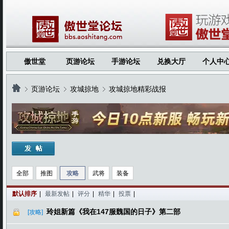
傲世堂
页游论坛
手游论坛
兑换大厅
个人中
页游论坛
攻城掠地
攻城掠地精彩战报
›
›
›
全部
推图
攻略
武将
装备
默认排序
|
最新发帖
|
评分
|
精华
|
投票
|
玲姐新篇《我在147服魏国的日子》第二部
[攻略]