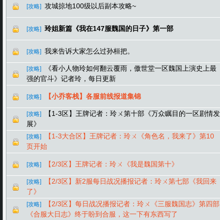
攻城掠地100级以后副本攻略~
[攻略]
玲姐新篇《我在147服魏国的日子》第一部
[攻略]
我来告诉大家怎么过孙桓把。
[攻略]
《看小人物玲如何翻云覆雨，傲世堂一区魏国上演史上最
[攻略]
强的官斗》记者玲，每日更新
【小乔客栈】各服前线报道集锦
[攻略]
【1-3区】王牌记者：玲ㄨ第十部《万众瞩目的一区剧情发
[攻略]
展》
【1-3大合区】王牌记者：玲ㄨ《角色名，我来了》第10
[攻略]
页开始
【2/3区】王牌记者：玲ㄨ《我是魏国第十》
[攻略]
【2/3区】新2服每日战况播报记者：玲ㄨ第七部《我回来
[攻略]
了》
【2/3区】每日战况播报记者：玲ㄨ《三服魏国志》第四部
[攻略]
《合服大日志》终于盼到合服，这一下有东西写了