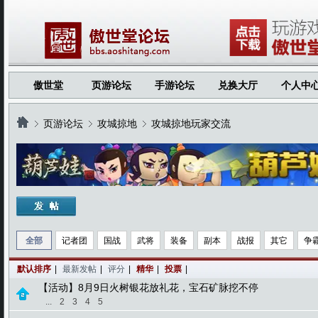
傲世堂
页游论坛
手游论坛
兑换大厅
个人中
页游论坛
攻城掠地
攻城掠地玩家交流
›
›
›
全部
记者团
国战
武将
装备
副本
战报
其它
争
默认排序
|
最新发帖
|
评分
|
精华
|
投票
|
【活动】8月9日火树银花放礼花，宝石矿脉挖不停
...
2
3
4
5