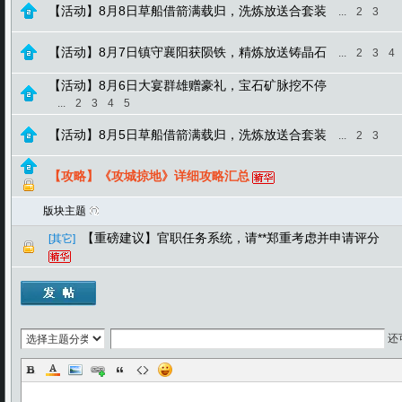
【活动】8月8日草船借箭满载归，洗炼放送合套装
...
2
3
【活动】8月7日镇守襄阳获陨铁，精炼放送铸晶石
...
2
3
4
【活动】8月6日大宴群雄赠豪礼，宝石矿脉挖不停
...
2
3
4
5
【活动】8月5日草船借箭满载归，洗炼放送合套装
...
2
3
【攻略】《攻城掠地》详细攻略汇总
版块主题
【重磅建议】官职任务系统，请**郑重考虑并申请评分
[其它]
还