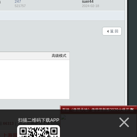
247
suer44
佛
521757
2024-02-18
返 回
高级模式
页游《傲视天地》傲世堂新服2029火爆开启
扫描二维码下载APP
题:
66313
|
版主:
山姆猪
,
高文猪
,
luntan003
,
傲世堂菲儿
,
傲世堂小柔
,
巡山妖精