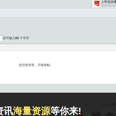
上帝也信
2024-02-18
还可输入
80
个字符
今日:
6
|
主
资讯
海量资源
等你来!