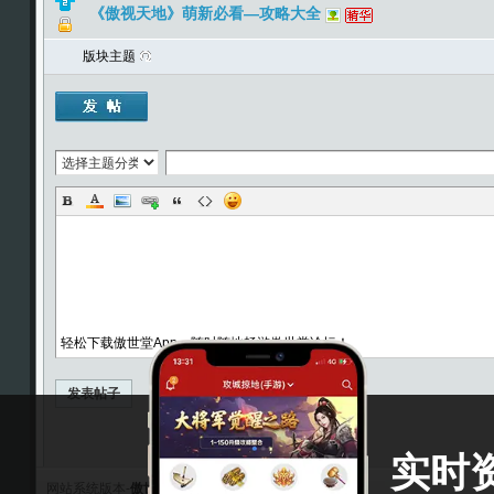
《傲视天地》萌新必看—攻略大全
版块主题
轻松下载傲世堂App，随时随地畅游傲世堂论坛！
发表帖子
实时
网站系统版本-
傲世堂 V1.0