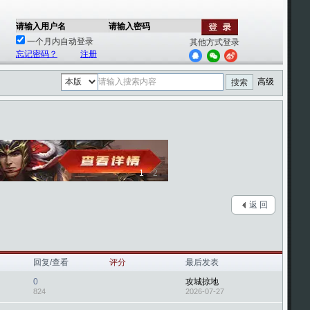
请输入用户名
请输入密码
一个月内自动登录
其他方式登录
忘记密码？
注册
高级
搜索
1
2
返 回
回复/查看
评分
最后发表
0
攻城掠地
824
2026-07-27