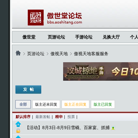
傲世堂
页游论坛
手游论坛
兑换大厅
个
页游论坛
傲视天地
傲视天地客服服务
›
›
›
全部
版主还未回复
版主正在回复
版主已回复
默认排序
|
最新发帖
|
精华
|
投票
|
【活动】8月3日-8月9日雪橇、百家宴、抓捕