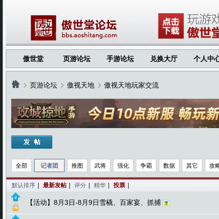
傲世堂
页游论坛
手游论坛
兑换大厅
个人中
页游论坛
傲视天地
傲视天地玩家交流
›
›
›
全部
记者团
推图
武将
强化
争霸
数据
其它
攻
默认排序
|
最新发帖
|
评分
|
精华
|
投票
|
【活动】8月3日-8月9日雪橇、百家宴、抓捕