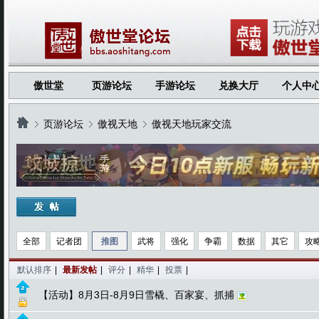
傲世堂
页游论坛
手游论坛
兑换大厅
个人中
页游论坛
傲视天地
傲视天地玩家交流
›
›
›
全部
记者团
推图
武将
强化
争霸
数据
其它
攻
默认排序
|
最新发帖
|
评分
|
精华
|
投票
|
【活动】8月3日-8月9日雪橇、百家宴、抓捕