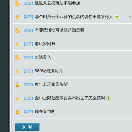
乱世风云榜玩法不能参加
[其它]
那个叫燕云十八骑的点名的说你不是啥好人
[其它]
...
4
有哪些活动可以获得勋章啊
[其它]
老玩家回归
[其它]
無法登入
[其它]
580级增加兵力
[其它]
多年老玩家回头望
[其它]
金币上限创酷东西卖不出去了怎么搞啊
[其它]
现在又**吗
[其它]