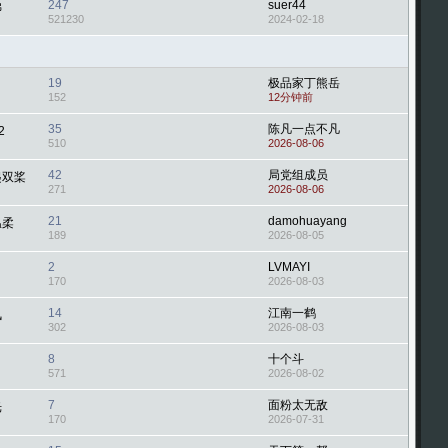
247
suer44
佛
521230
2024-02-18
19
极品家丁熊岳
152
12分钟前
35
陈凡一点不凡
2
510
2026-08-06
42
局党组成员
起双桨
271
2026-08-06
21
damohuayang
温柔
189
2026-08-05
2
LVMAYI
170
2026-08-03
14
江南一鹤
风
302
2026-08-03
8
十个斗
571
2026-08-02
7
面粉太无敌
光
170
2026-07-31