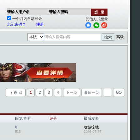
请输入用户名
请输入密码
一个月内自动登录
其他方式登录
忘记密码？
注册
高级
搜索
1
2
返 回
1
2
3
4
下一页
最后一页
GO
回复/查看
评分
最后发表
0
攻城掠地
513
2026-07-27