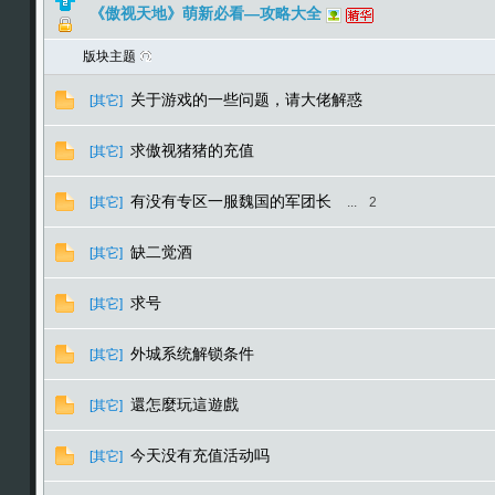
《傲视天地》萌新必看—攻略大全
版块主题
关于游戏的一些问题，请大佬解惑
[其它]
求傲视猪猪的充值
[其它]
有没有专区一服魏国的军团长
[其它]
...
2
缺二觉酒
[其它]
求号
[其它]
外城系统解锁条件
[其它]
還怎麼玩這遊戲
[其它]
今天没有充值活动吗
[其它]