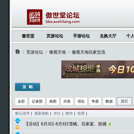
傲世堂
页游论坛
手游论坛
兑换大厅
个
页游论坛
傲视天地
傲视天地玩家交流
›
›
›
全部
记者团
推图
武将
强化
争霸
数据
其它
默认排序
|
最新发帖
|
评分
|
精华
|
投票
|
【活动】8月3日-8月9日雪橇、百家宴、抓捕