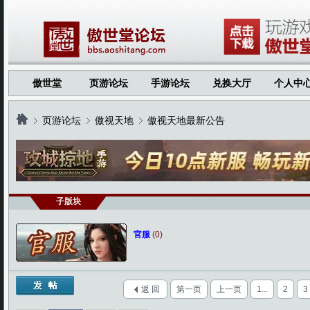
傲世堂
页游论坛
手游论坛
兑换大厅
个人中
页游论坛
傲视天地
傲视天地最新公告
›
›
›
子版块
官服
(0)
返 回
第一页
上一页
1...
2
3