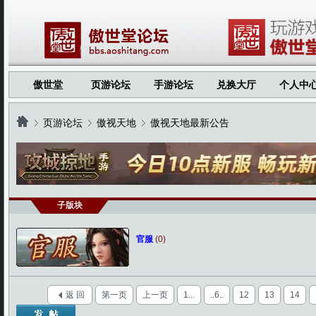
傲世堂
页游论坛
手游论坛
兑换大厅
个人中
页游论坛
傲视天地
傲视天地最新公告
›
›
›
子版块
官服
(0)
返 回
第一页
上一页
1...
..6..
12
13
14