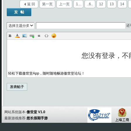
返 回
第一页
上一页
1...
..6..
12
13
14
还
轻松下载傲世堂App，随时随地畅游傲世堂论坛！
发表帖子
网站系统版本-
傲世堂 V1.0
最新游戏推荐-
悠长假期手游